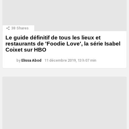
38
Shares
Le guide définitif de tous les lieux et
restaurants de 'Foodie Love', la série Isabel
Coixet sur HBO
by
Elissa Abod
11 décembre 2019, 13 h 07 min