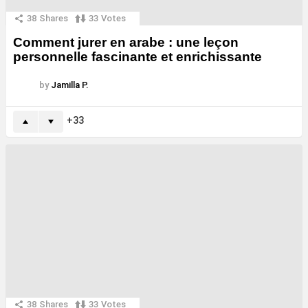
38
Shares
33
Votes
Comment jurer en arabe : une leçon
personnelle fascinante et enrichissante
by
Jamilla P.
33
38
Shares
33
Votes