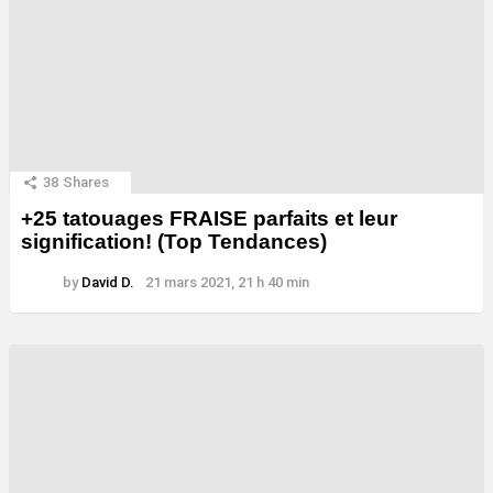
38
Shares
+25 tatouages ​​FRAISE parfaits et leur
signification! (Top Tendances)
by
David D.
21 mars 2021, 21 h 40 min