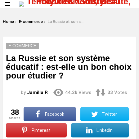
Menu
LATEST
STORIES
You are here:
Home
E-commerce
La Russie et son système éducatif : est-elle un bon choix pour étudier ?
E-COMMERCE
La Russie et son système
éducatif : est-elle un bon choix
pour étudier ?
by
Jamilla P.
44.2k
Views
33
Votes
38
Facebook
Twitter
shares
Pinterest
LinkedIn