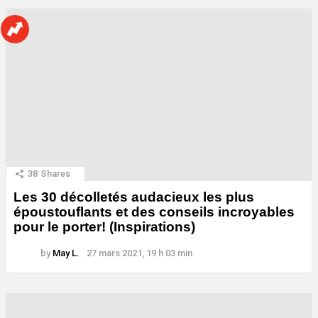
38
Shares
Les 30 décolletés audacieux les plus
époustouflants et des conseils incroyables
pour le porter! (Inspirations)
by
May L.
27 mars 2021, 19 h 03 min