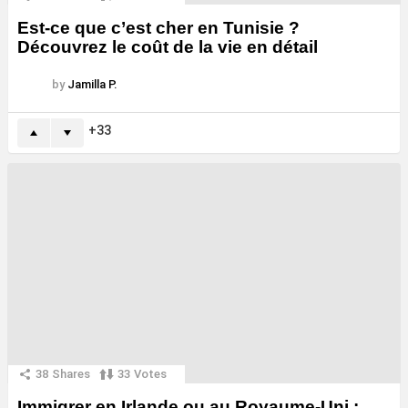
Est-ce que c’est cher en Tunisie ?
Découvrez le coût de la vie en détail
by
Jamilla P.
33
38
Shares
33
Votes
Immigrer en Irlande ou au Royaume-Uni :