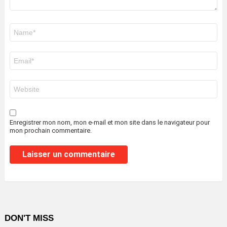
Nom
*
E-
mail
*
Site
web
Enregistrer mon nom, mon e-mail et mon site dans le navigateur pour
mon prochain commentaire.
DON'T MISS