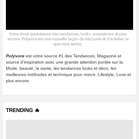
Votre dose quotidienne des tendances, looks, inspirations et plus
encore. Polyvore est une nouvelle façon de découvrir et d’acheter ce
que vous aimez.
Polyvore
est votre source #1 des Tendances, Magazine et
source d’inspiration avec une grande attention portée sur la
Mode, beauté, la sante, les tendances looks et déco, les
meilleures méthodes et technique pour mincir, Lifestyle, Luxe et
plus encore.
TRENDING 🔥