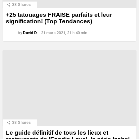
38
Shares
+25 tatouages ​​FRAISE parfaits et leur
signification! (Top Tendances)
by
David D.
21 mars 2021, 21 h 40 min
38
Shares
Le guide définitif de tous les lieux et