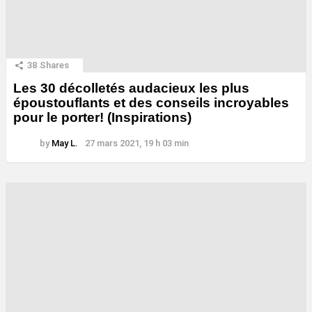
38
Shares
Les 30 décolletés audacieux les plus
époustouflants et des conseils incroyables
pour le porter! (Inspirations)
by
May L.
27 mars 2021, 19 h 03 min