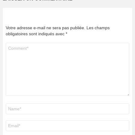
Votre adresse e-mail ne sera pas publiée.
Les champs
obligatoires sont indiqués avec
*
Commentaire
*
Nom
*
E-
mail
*