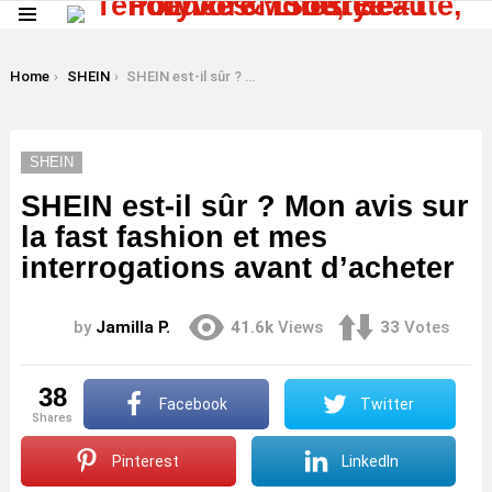
Menu
LATEST
STORIES
You are here:
Home
SHEIN
SHEIN est-il sûr ? Mon avis sur la fast fashion et mes interrogations avant d’acheter
SHEIN
SHEIN est-il sûr ? Mon avis sur
la fast fashion et mes
interrogations avant d’acheter
by
Jamilla P.
41.6k
Views
33
Votes
38
Facebook
Twitter
shares
Pinterest
LinkedIn