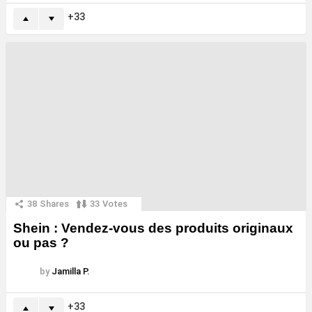
33
38
Shares
33
Votes
Shein : Vendez-vous des produits originaux
ou pas ?
by
Jamilla P.
33