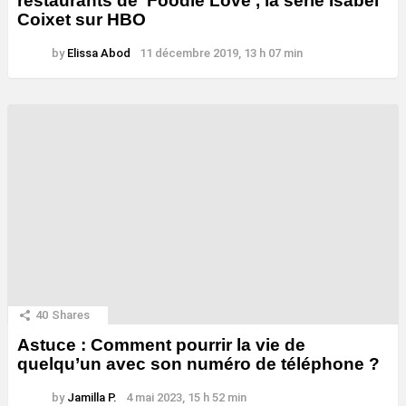
restaurants de 'Foodie Love', la série Isabel
Coixet sur HBO
by
Elissa Abod
11 décembre 2019, 13 h 07 min
40
Shares
Astuce : Comment pourrir la vie de
quelqu’un avec son numéro de téléphone ?
by
Jamilla P.
4 mai 2023, 15 h 52 min