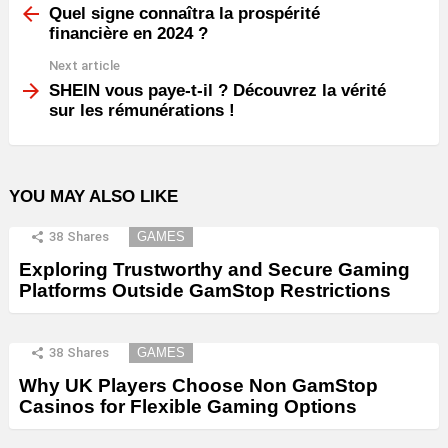
more
Quel signe connaîtra la prospérité
financière en 2024 ?
Next article
SHEIN vous paye-t-il ? Découvrez la vérité
sur les rémunérations !
YOU MAY ALSO LIKE
38
Shares
GAMES
Exploring Trustworthy and Secure Gaming
Platforms Outside GamStop Restrictions
38
Shares
GAMES
Why UK Players Choose Non GamStop
Casinos for Flexible Gaming Options