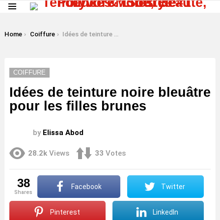
Menu
LATEST
STORIES
You are here:
Home
Coiffure
Idées de teinture noire bleuâtre pour les filles brunes
COIFFURE
Idées de teinture noire bleuâtre
pour les filles brunes
by
Elissa Abod
28.2k
Views
33
Votes
38
Facebook
Twitter
shares
Pinterest
LinkedIn