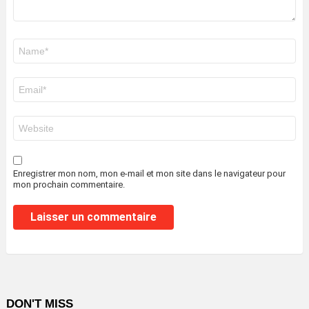
Nom
*
E-
mail
*
Site
web
Enregistrer mon nom, mon e-mail et mon site dans le navigateur pour
mon prochain commentaire.
DON'T MISS