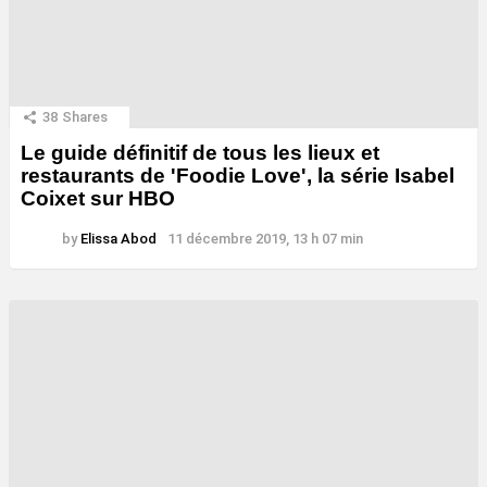
38
Shares
Le guide définitif de tous les lieux et
restaurants de 'Foodie Love', la série Isabel
Coixet sur HBO
by
Elissa Abod
11 décembre 2019, 13 h 07 min