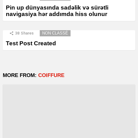
Pin up dünyasında sadəlik və sürətli
navigasiya hər addımda hiss olunur
38
Shares
NON CLASSÉ
Test Post Created
MORE FROM:
COIFFURE