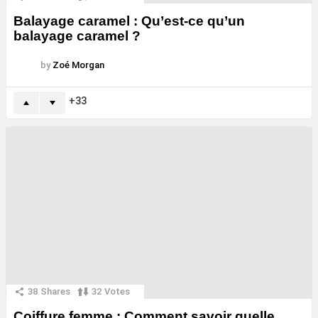
Balayage caramel : Qu’est-ce qu’un
balayage caramel ?
by
Zoé Morgan
33
38
Shares
32
Votes
Coiffure femme : Comment savoir quelle