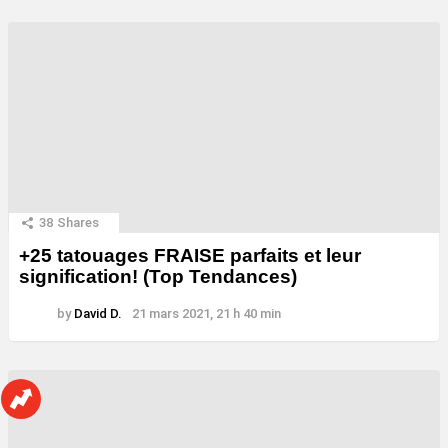
38
Shares
+25 tatouages ​​FRAISE parfaits et leur
signification! (Top Tendances)
by
David D.
21 mars 2021, 21 h 40 min