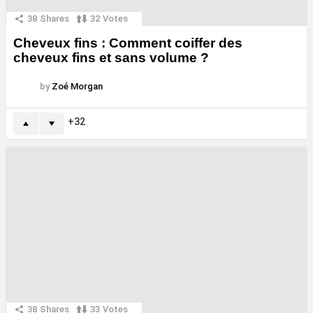
38
Shares
32
Votes
Cheveux fins : Comment coiffer des
cheveux fins et sans volume ?
by
Zoé Morgan
32
38
Shares
33
Votes