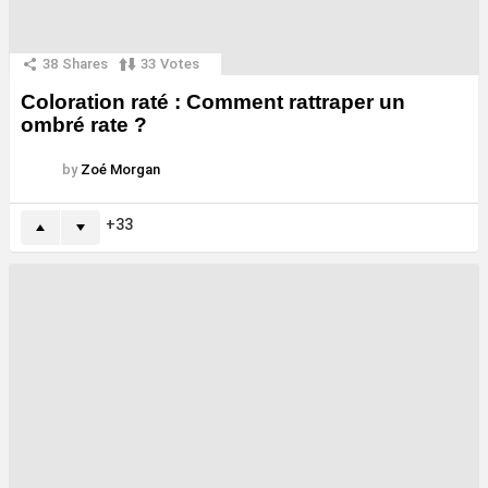
38
Shares
33
Votes
Coloration raté : Comment rattraper un
ombré rate ?
by
Zoé Morgan
33