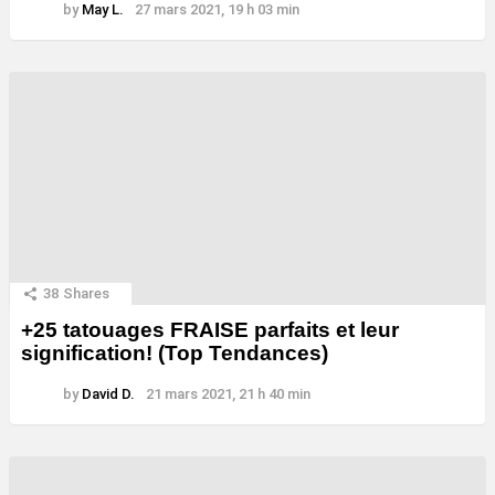
by
May L.
27 mars 2021, 19 h 03 min
38
Shares
+25 tatouages ​​FRAISE parfaits et leur
signification! (Top Tendances)
by
David D.
21 mars 2021, 21 h 40 min