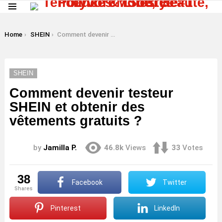
Menu
LATEST
STORIES
You are here:
Home
SHEIN
Comment devenir testeur SHEIN et obtenir des vêtements gratuits ?
SHEIN
Comment devenir testeur
SHEIN et obtenir des
vêtements gratuits ?
by
Jamilla P.
46.8k
Views
33
Votes
38
Facebook
Twitter
shares
Pinterest
LinkedIn