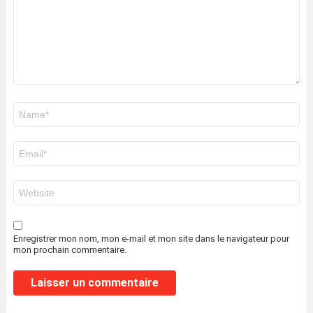
Nom
*
E-
mail
*
Site
web
Enregistrer mon nom, mon e-mail et mon site dans le navigateur pour
mon prochain commentaire.