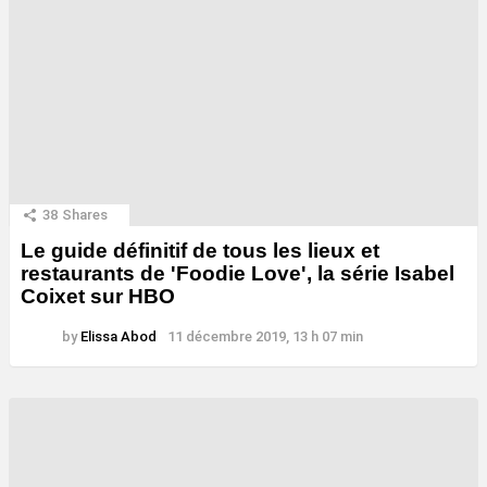
38
Shares
Le guide définitif de tous les lieux et
restaurants de 'Foodie Love', la série Isabel
Coixet sur HBO
by
Elissa Abod
11 décembre 2019, 13 h 07 min