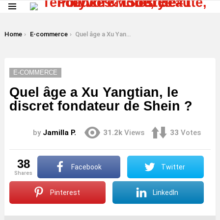
Menu
LATEST
STORIES
You are here:
Home
E-commerce
Quel âge a Xu Yangtian, le discret fondateur de Shein ?
E-COMMERCE
Quel âge a Xu Yangtian, le
discret fondateur de Shein ?
by
Jamilla P.
31.2k
Views
33
Votes
38
Facebook
Twitter
shares
Pinterest
LinkedIn