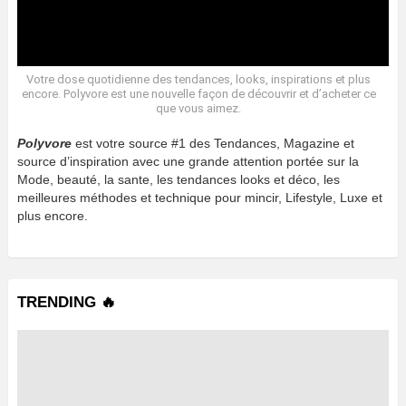
Votre dose quotidienne des tendances, looks, inspirations et plus
encore. Polyvore est une nouvelle façon de découvrir et d’acheter ce
que vous aimez.
Polyvore
est votre source #1 des Tendances, Magazine et
source d’inspiration avec une grande attention portée sur la
Mode, beauté, la sante, les tendances looks et déco, les
meilleures méthodes et technique pour mincir, Lifestyle, Luxe et
plus encore.
TRENDING 🔥