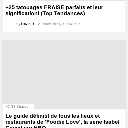
+25 tatouages ​​FRAISE parfaits et leur
signification! (Top Tendances)
by
David D.
21 mars 2021, 21 h 40 min
38
Shares
Le guide définitif de tous les lieux et
restaurants de 'Foodie Love', la série Isabel
Coixet sur HBO