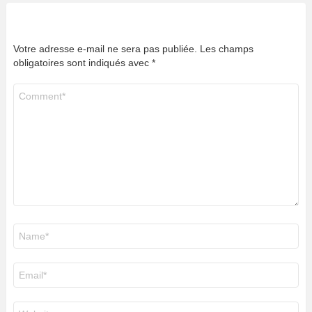
Votre adresse e-mail ne sera pas publiée.
Les champs
obligatoires sont indiqués avec
*
Commentaire
*
Nom
*
E-
mail
*
Site