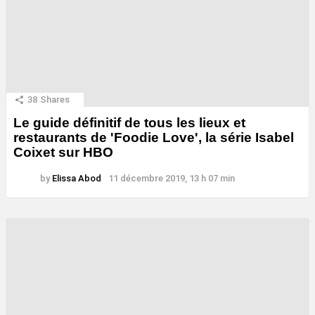
38
Shares
Le guide définitif de tous les lieux et
restaurants de 'Foodie Love', la série Isabel
Coixet sur HBO
by
Elissa Abod
11 décembre 2019, 13 h 07 min