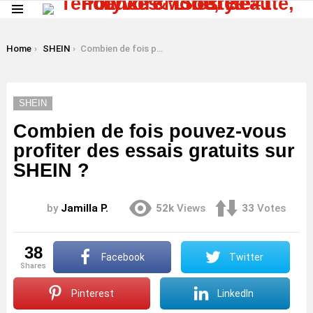
Menu
LATEST
STORIES
You are here:
Home
SHEIN
Combien de fois pouvez-vous profiter des essais gratuits sur SHEIN ?
SHEIN
Combien de fois pouvez-vous
profiter des essais gratuits sur
SHEIN ?
by
Jamilla P.
52k
Views
33
Votes
38
Facebook
Twitter
shares
Pinterest
LinkedIn