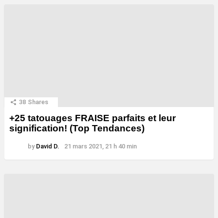
38
Shares
+25 tatouages ​​FRAISE parfaits et leur
signification! (Top Tendances)
by
David D.
21 mars 2021, 21 h 40 min