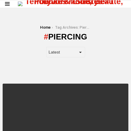
Menu
You are here:
Home
Tag Archives: Piercing
PIERCING
LATEST
STORY