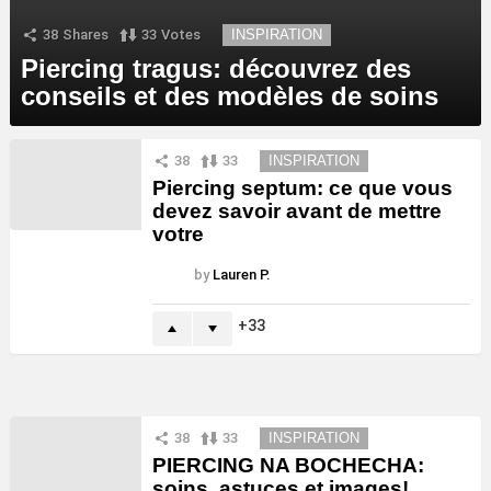
38
Shares
33
Votes
INSPIRATION
Piercing tragus: découvrez des
conseils et des modèles de soins
38
33
INSPIRATION
Piercing septum: ce que vous
devez savoir avant de mettre
votre
by
Lauren P.
33
38
33
INSPIRATION
PIERCING NA BOCHECHA:
soins, astuces et images!