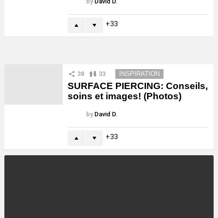
by
David D.
33
38
33
INSPIRATION
SURFACE PIERCING: Conseils,
soins et images! (Photos)
by
David D.
33