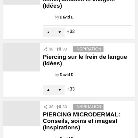
(Idées)
by
David D.
33
38
33
INSPIRATION
Piercing sur le frein de langue
(Idées)
by
David D.
33
38
33
INSPIRATION
PIERCING MICRODERMAL:
Conseils, soins et images!
(Inspirations)