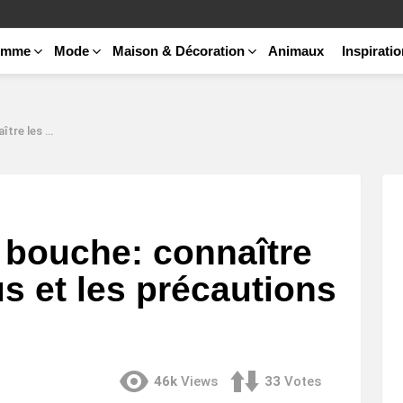
emme
Mode
Maison & Décoration
Animaux
Inspirati
cautions à prendre
a bouche: connaître
us et les précautions
46k
Views
33
Votes