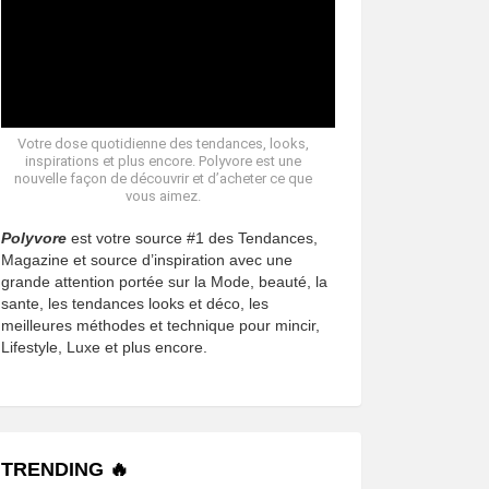
Votre dose quotidienne des tendances, looks,
inspirations et plus encore. Polyvore est une
nouvelle façon de découvrir et d’acheter ce que
vous aimez.
Polyvore
est votre source #1 des Tendances,
Magazine et source d’inspiration avec une
grande attention portée sur la Mode, beauté, la
sante, les tendances looks et déco, les
meilleures méthodes et technique pour mincir,
Lifestyle, Luxe et plus encore.
TRENDING 🔥