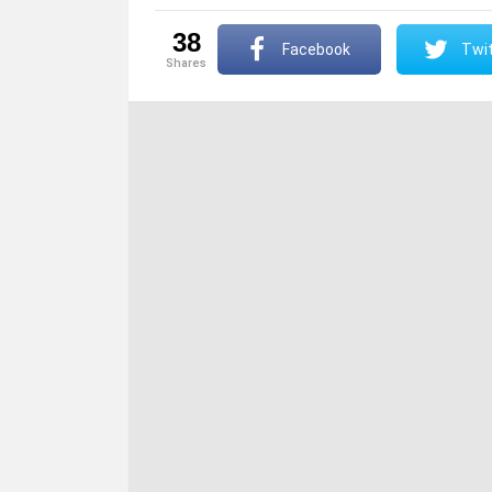
38
Facebook
Twit
shares