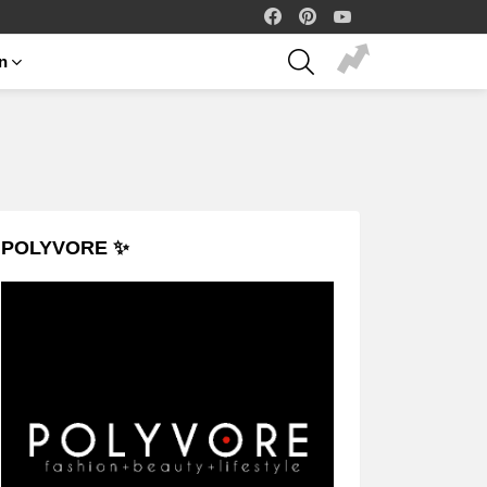
facebook
pinterest
youtube
SEARCH
on
POLYVORE ✨