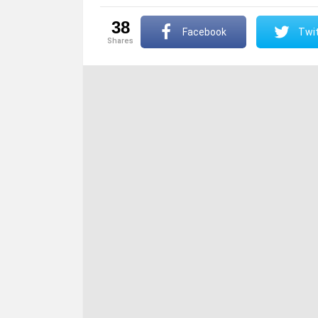
38
Facebook
Twit
shares