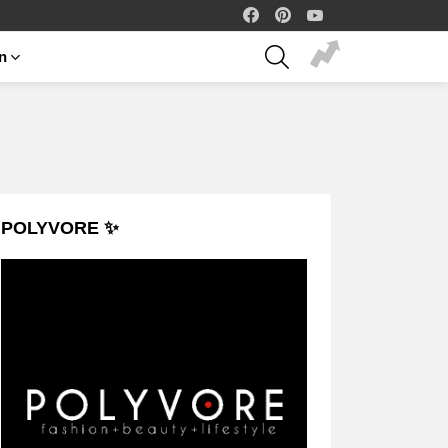
facebook
pinterest
youtube
SEARCH
on
POLYVORE ✨