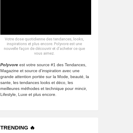
Votre dose quotidienne des tendances, looks,
inspirations et plus encore. Polyvore est une
nouvelle façon de découvrir et d’acheter ce que
vous aimez.
Polyvore
est votre source #1 des Tendances,
Magazine et source d’inspiration avec une
grande attention portée sur la Mode, beauté, la
sante, les tendances looks et déco, les
meilleures méthodes et technique pour mincir,
Lifestyle, Luxe et plus encore.
TRENDING 🔥