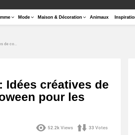
emme
Mode
Maison & Décoration
Animaux
Inspirati
pour les femmes
 Idées créatives de
oween pour les
52.2k
Views
33
Votes