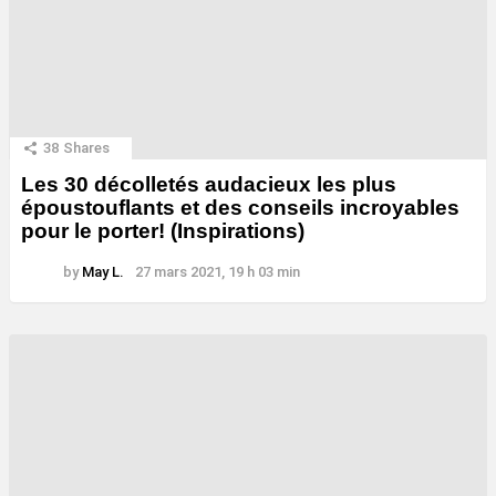
38
Shares
Les 30 décolletés audacieux les plus
époustouflants et des conseils incroyables
pour le porter! (Inspirations)
by
May L.
27 mars 2021, 19 h 03 min