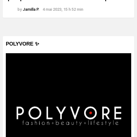
by
Jamilla P.
4 mai 2023, 15 h 52 min
POLYVORE ✨