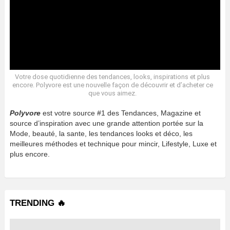
Votre dose quotidienne des tendances, looks, inspirations et plus
encore. Polyvore est une nouvelle façon de découvrir et d’acheter ce
que vous aimez.
Polyvore
est votre source #1 des Tendances, Magazine et
source d’inspiration avec une grande attention portée sur la
Mode, beauté, la sante, les tendances looks et déco, les
meilleures méthodes et technique pour mincir, Lifestyle, Luxe et
plus encore.
TRENDING 🔥