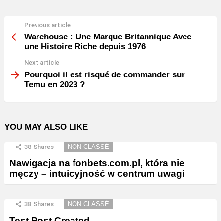
Previous article
See
more
Warehouse : Une Marque Britannique Avec
une Histoire Riche depuis 1976
Next article
Pourquoi il est risqué de commander sur
Temu en 2023 ?
YOU MAY ALSO LIKE
38
Shares
NON CLASSÉ
Nawigacja na fonbets.com.pl, która nie
męczy – intuicyjność w centrum uwagi
38
Shares
NON CLASSÉ
Test Post Created