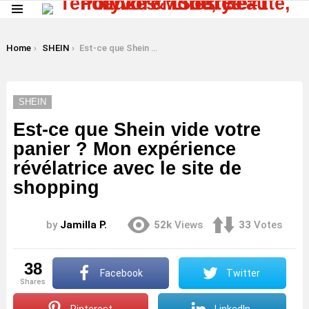
Menu
LATEST
STORIES
You are here:
Home
SHEIN
Est-ce que Shein vide votre panier ? Mon expérience révélatrice avec le site de shopping
SHEIN
Est-ce que Shein vide votre
panier ? Mon expérience
révélatrice avec le site de
shopping
by
Jamilla P.
52k
Views
33
Votes
38
Facebook
Twitter
shares