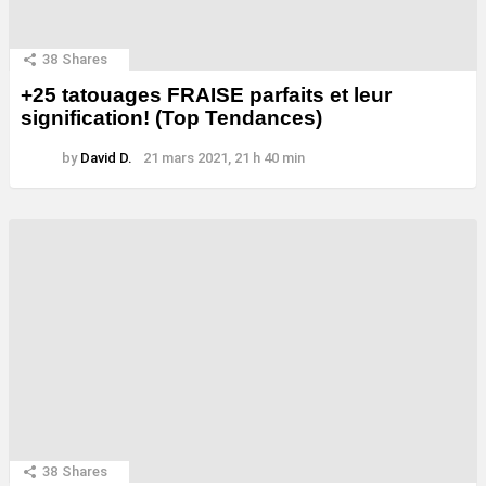
38
Shares
+25 tatouages ​​FRAISE parfaits et leur
signification! (Top Tendances)
by
David D.
21 mars 2021, 21 h 40 min
38
Shares