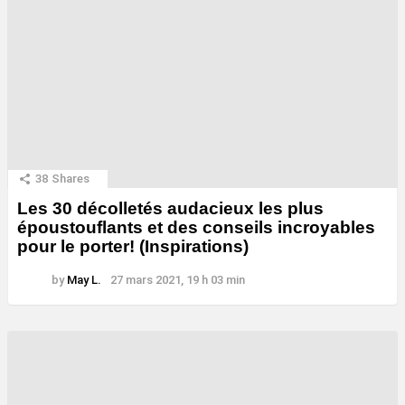
38
Shares
Les 30 décolletés audacieux les plus
époustouflants et des conseils incroyables
pour le porter! (Inspirations)
by
May L.
27 mars 2021, 19 h 03 min