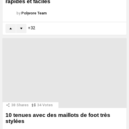
rapides et faciles
by
Polyvore Team
32
38
Shares
34
Votes
10 tenues avec des maillots de foot très
stylées