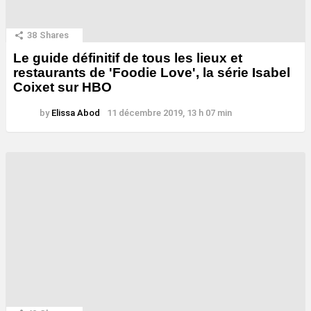
38
Shares
Le guide définitif de tous les lieux et
restaurants de 'Foodie Love', la série Isabel
Coixet sur HBO
by
Elissa Abod
11 décembre 2019, 13 h 07 min