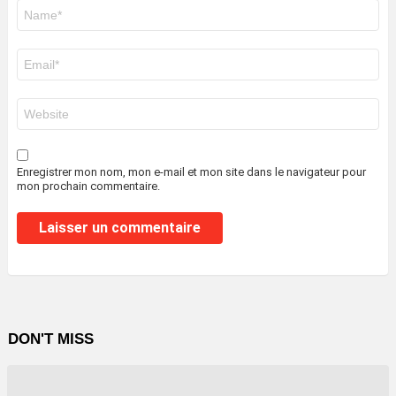
Nom
*
E-
mail
*
Site
web
Enregistrer mon nom, mon e-mail et mon site dans le navigateur pour
mon prochain commentaire.
DON'T MISS