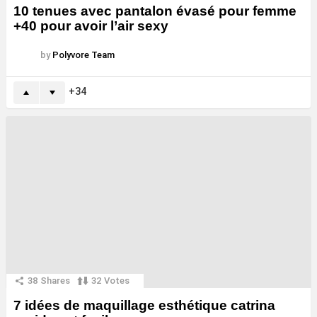
10 tenues avec pantalon évasé pour femme
+40 pour avoir l’air sexy
by
Polyvore Team
34
38
Shares
32
Votes
7 idées de maquillage esthétique catrina