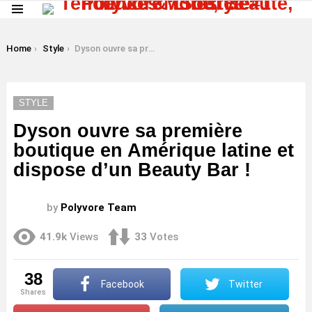
Menu
LATEST
STORIES
You are here:
Home
Style
Dyson ouvre sa première boutique en Amérique latine et dispose d’un Beauty Bar !
STYLE
Dyson ouvre sa première
boutique en Amérique latine et
dispose d’un Beauty Bar !
by
Polyvore Team
41.9k
Views
33
Votes
38
Facebook
Twitter
shares