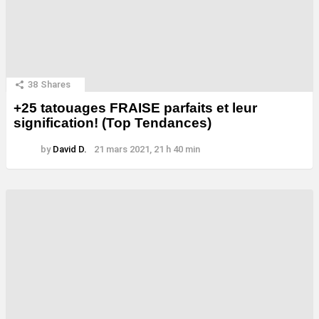
38
Shares
+25 tatouages ​​FRAISE parfaits et leur
signification! (Top Tendances)
by
David D.
21 mars 2021, 21 h 40 min