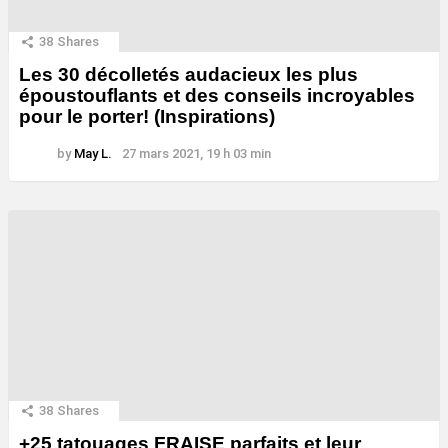
38
Shares
Les 30 décolletés audacieux les plus
époustouflants et des conseils incroyables
pour le porter! (Inspirations)
by
May L.
27 mars 2021, 19 h 03 min
38
Shares
+25 tatouages ​​FRAISE parfaits et leur