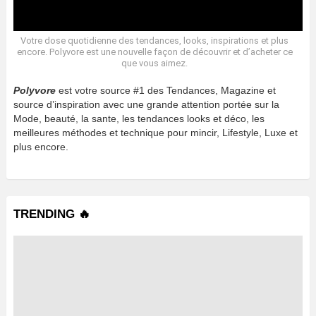
Votre dose quotidienne des tendances, looks, inspirations et plus
encore. Polyvore est une nouvelle façon de découvrir et d’acheter ce
que vous aimez.
Polyvore
est votre source #1 des Tendances, Magazine et
source d’inspiration avec une grande attention portée sur la
Mode, beauté, la sante, les tendances looks et déco, les
meilleures méthodes et technique pour mincir, Lifestyle, Luxe et
plus encore.
TRENDING 🔥