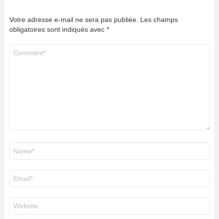
Votre adresse e-mail ne sera pas publiée.
Les champs
obligatoires sont indiqués avec
*
Commentaire
*
Nom
*
E-
mail
*
Site
web