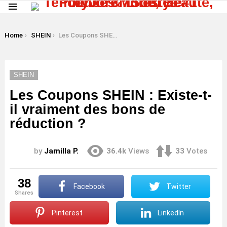
Menu
LATEST
STORIES
You are here:
Home
SHEIN
Les Coupons SHEIN : Existe-t-il vraiment des bons de réduction ?
SHEIN
Les Coupons SHEIN : Existe-t-
il vraiment des bons de
réduction ?
by
Jamilla P.
36.4k
Views
33
Votes
38
Facebook
Twitter
shares
Pinterest
LinkedIn