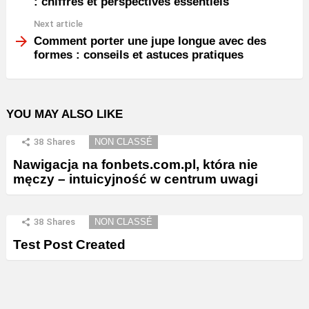
: chiffres et perspectives essentiels
Next article
Comment porter une jupe longue avec des
formes : conseils et astuces pratiques
YOU MAY ALSO LIKE
38
Shares
NON CLASSÉ
Nawigacja na fonbets.com.pl, która nie
męczy – intuicyjność w centrum uwagi
38
Shares
NON CLASSÉ
Test Post Created