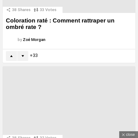
38
Shares
33
Votes
Coloration raté : Comment rattraper un
ombré rate ?
by
Zoé Morgan
33
close
38
Shares
32
Votes