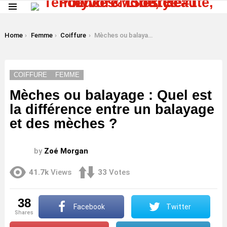
Menu
LATEST
STORIES
You are here:
Home
Femme
Coiffure
Mèches ou balayage : Quel est la différence entre un balayage et des mèches ?
COIFFURE
FEMME
Mèches ou balayage : Quel est
la différence entre un balayage
et des mèches ?
by
Zoé Morgan
41.7k
Views
33
Votes
38
Facebook
Twitter
shares