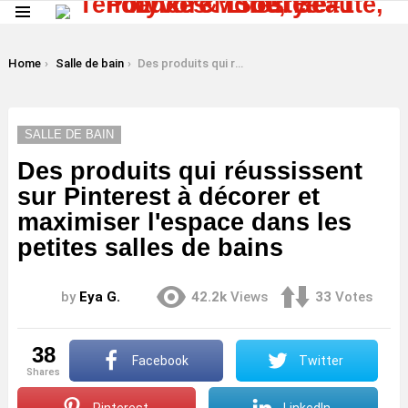
Menu
LATEST
STORIES
You are here:
Home
Salle de bain
Des produits qui réussissent sur Pinterest à décorer et maximiser l'espace dans les petites salles de bains
SALLE DE BAIN
Des produits qui réussissent
sur Pinterest à décorer et
maximiser l'espace dans les
petites salles de bains
by
Eya G.
42.2k
Views
33
Votes
38
Facebook
Twitter
shares