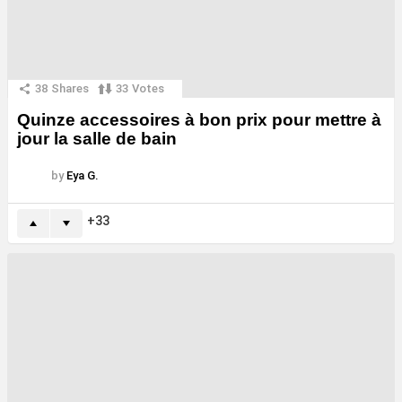
38
Shares
33
Votes
Quinze accessoires à bon prix pour mettre à
jour la salle de bain
by
Eya G.
33