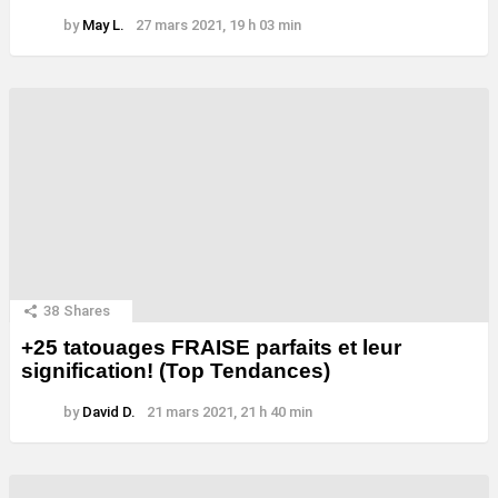
by
May L.
27 mars 2021, 19 h 03 min
38
Shares
+25 tatouages ​​FRAISE parfaits et leur
signification! (Top Tendances)
by
David D.
21 mars 2021, 21 h 40 min