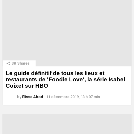
38
Shares
Le guide définitif de tous les lieux et
restaurants de 'Foodie Love', la série Isabel
Coixet sur HBO
by
Elissa Abod
11 décembre 2019, 13 h 07 min