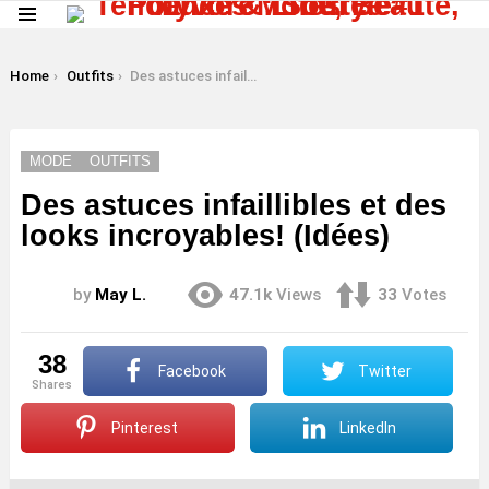
Menu
LATEST
STORIES
You are here:
Home
Outfits
Des astuces infaillibles et des looks incroyables! (Idées)
MODE
OUTFITS
Des astuces infaillibles et des
looks incroyables! (Idées)
by
May L.
47.1k
Views
33
Votes
38
Facebook
Twitter
shares
Pinterest
LinkedIn