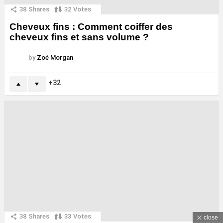
38
Shares
32
Votes
Cheveux fins : Comment coiffer des
cheveux fins et sans volume ?
by
Zoé Morgan
32
38
Shares
33
Votes
close