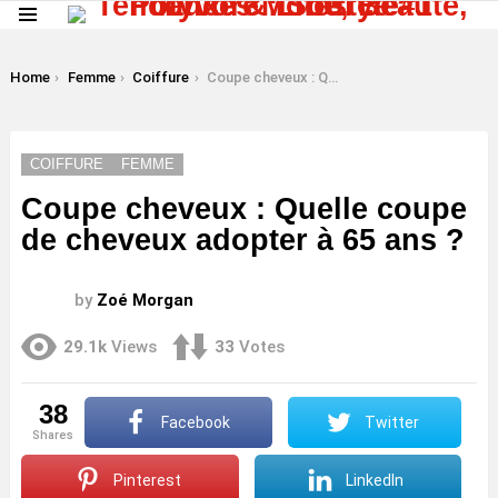
Menu
LATEST
STORIES
You are here:
Home
Femme
Coiffure
Coupe cheveux : Quelle coupe de cheveux adopter à 65 ans ?
COIFFURE
FEMME
Coupe cheveux : Quelle coupe
de cheveux adopter à 65 ans ?
by
Zoé Morgan
29.1k
Views
33
Votes
38
Facebook
Twitter
shares
Pinterest
LinkedIn