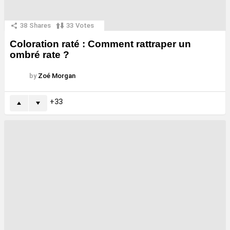
38
Shares
33
Votes
Coloration raté : Comment rattraper un
ombré rate ?
by
Zoé Morgan
33