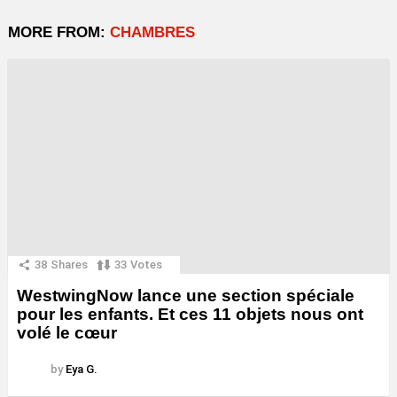
MORE FROM:
CHAMBRES
38
Shares
33
Votes
WestwingNow lance une section spéciale
pour les enfants. Et ces 11 objets nous ont
volé le cœur
by
Eya G.