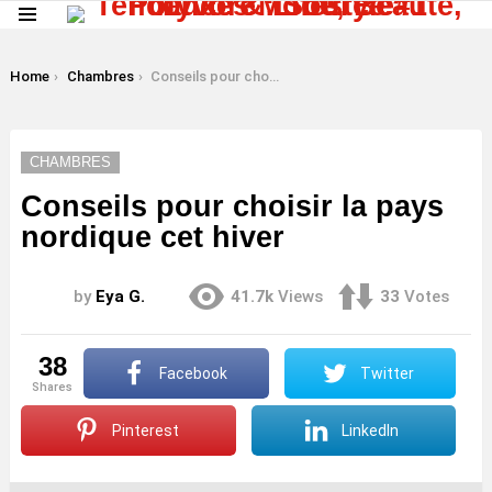
Menu
LATEST
STORIES
You are here:
Home
Chambres
Conseils pour choisir la pays nordique cet hiver
CHAMBRES
Conseils pour choisir la pays
nordique cet hiver
by
Eya G.
41.7k
Views
33
Votes
38
Facebook
Twitter
shares
Pinterest
LinkedIn