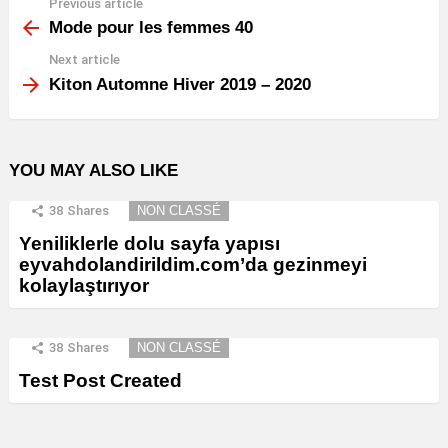
Previous article
See
more
Mode pour les femmes 40
Next article
Kiton Automne Hiver 2019 – 2020
YOU MAY ALSO LIKE
38
Shares
NON CLASSÉ
Yeniliklerle dolu sayfa yapısı
eyvahdolandirildim.com’da gezinmeyi
kolaylaştırıyor
38
Shares
NON CLASSÉ
Test Post Created