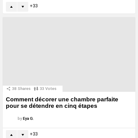
33
38
Shares
33
Votes
Comment décorer une chambre parfaite
pour se détendre en cinq étapes
by
Eya G.
33