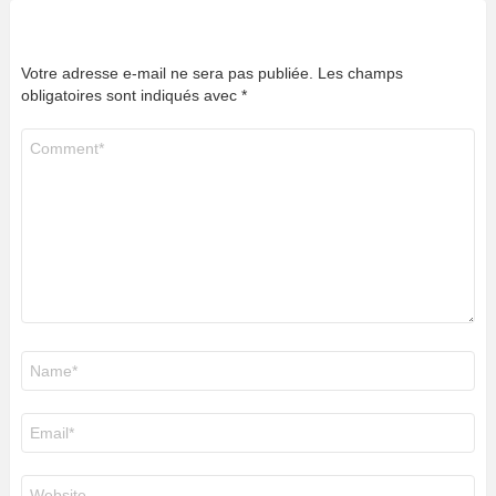
Votre adresse e-mail ne sera pas publiée.
Les champs
obligatoires sont indiqués avec
*
Commentaire
*
Nom
*
E-
mail
*
Site