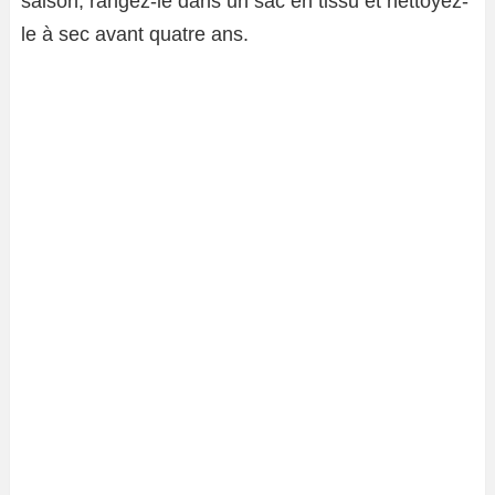
saison, rangez-le dans un sac en tissu et nettoyez-
le à sec avant quatre ans.