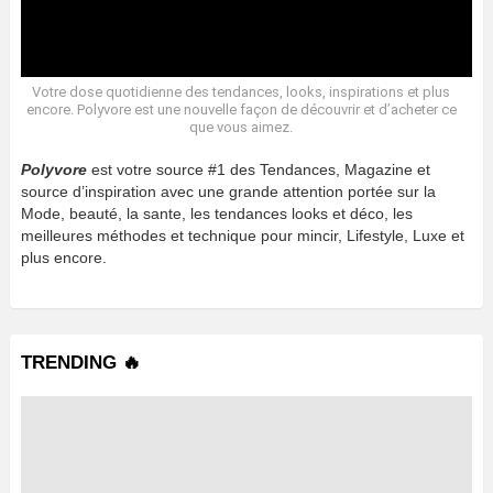
Votre dose quotidienne des tendances, looks, inspirations et plus
encore. Polyvore est une nouvelle façon de découvrir et d’acheter ce
que vous aimez.
Polyvore
est votre source #1 des Tendances, Magazine et
source d’inspiration avec une grande attention portée sur la
Mode, beauté, la sante, les tendances looks et déco, les
meilleures méthodes et technique pour mincir, Lifestyle, Luxe et
plus encore.
TRENDING 🔥