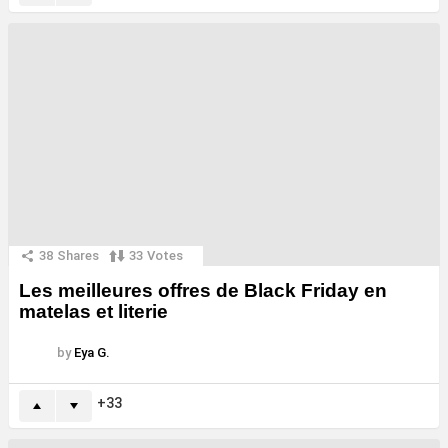
38
Shares
33
Votes
Les meilleures offres de Black Friday en
matelas et literie
by
Eya G.
33