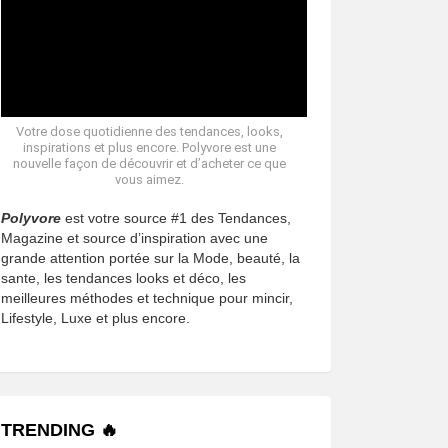
Votre dose quotidienne des tendances, looks,
inspirations et plus encore. Polyvore est une
nouvelle façon de découvrir et d’acheter ce que
vous aimez.
Polyvore
est votre source #1 des Tendances,
Magazine et source d’inspiration avec une
grande attention portée sur la Mode, beauté, la
sante, les tendances looks et déco, les
meilleures méthodes et technique pour mincir,
Lifestyle, Luxe et plus encore.
TRENDING 🔥