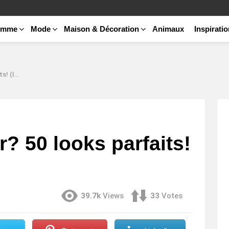
emme
Mode
Maison & Décoration
Animaux
Inspirati
Idées)
? 50 looks parfaits!
39.7k
Views
33
Votes