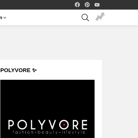
facebook
pinterest
youtube
SEARCH
on
POLYVORE ✨