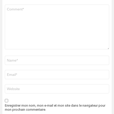
Commentaire
*
Nom
*
E-
mail
*
Site
web
Enregistrer mon nom, mon e-mail et mon site dans le navigateur pour
mon prochain commentaire.