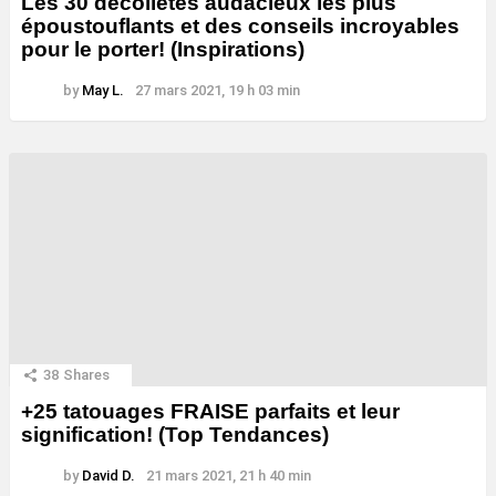
Les 30 décolletés audacieux les plus
époustouflants et des conseils incroyables
pour le porter! (Inspirations)
by
May L.
27 mars 2021, 19 h 03 min
38
Shares
+25 tatouages ​​FRAISE parfaits et leur
signification! (Top Tendances)
by
David D.
21 mars 2021, 21 h 40 min