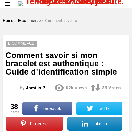
Menu
LATEST
STORIES
You are here:
Home
E-commerce
Comment savoir si mon bracelet est authentique : Guide d’identification simple
E-COMMERCE
Comment savoir si mon
bracelet est authentique :
Guide d’identification simple
by
Jamilla P.
52k
Views
33
Votes
38
Facebook
Twitter
shares
Pinterest
LinkedIn