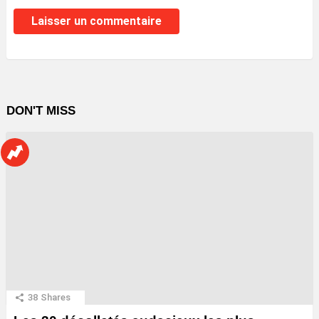
DON'T MISS
38
Shares