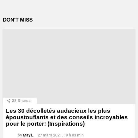
DON'T MISS
38
Shares
Les 30 décolletés audacieux les plus
époustouflants et des conseils incroyables
pour le porter! (Inspirations)
by
May L.
27 mars 2021, 19 h 03 min