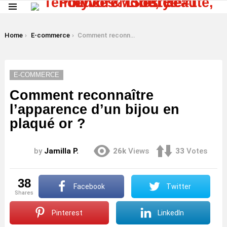
Menu
LATEST
STORIES
You are here:
Home
E-commerce
Comment reconnaître l’apparence d’un bijou en plaqué or ?
E-COMMERCE
Comment reconnaître
l’apparence d’un bijou en
plaqué or ?
by
Jamilla P.
26k
Views
33
Votes
38
Facebook
Twitter
shares
Pinterest
LinkedIn