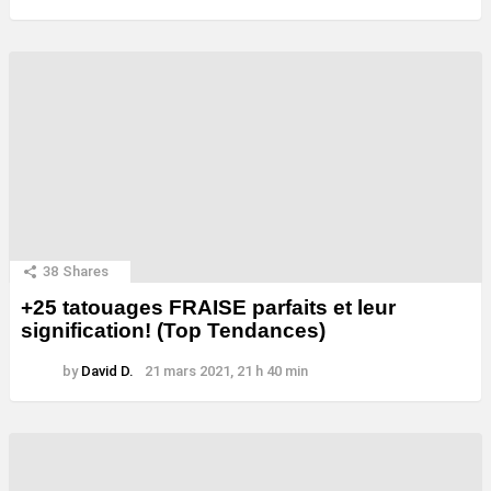
38
Shares
+25 tatouages ​​FRAISE parfaits et leur
signification! (Top Tendances)
by
David D.
21 mars 2021, 21 h 40 min