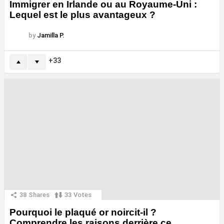
Immigrer en Irlande ou au Royaume-Uni :
Lequel est le plus avantageux ?
by
Jamilla P.
33
38
Shares
33
Votes
Pourquoi le plaqué or noircit-il ?
Comprendre les raisons derrière ce