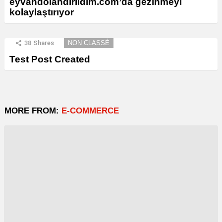
eyvahdolandirildim.com’da gezinmeyi
kolaylaştırıyor
38
Shares
NON CLASSÉ
Test Post Created
MORE FROM:
E-COMMERCE