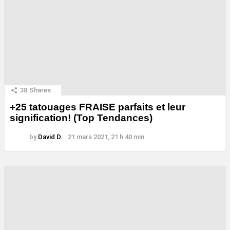
38
Shares
+25 tatouages ​​FRAISE parfaits et leur
signification! (Top Tendances)
by
David D.
21 mars 2021, 21 h 40 min