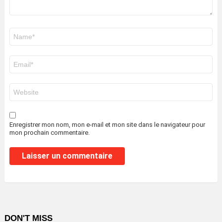
Nom
*
E-
mail
*
Site
web
Enregistrer mon nom, mon e-mail et mon site dans le navigateur pour
mon prochain commentaire.
DON'T MISS