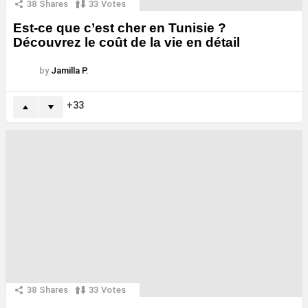
38
Shares
33
Votes
Est-ce que c’est cher en Tunisie ?
Découvrez le coût de la vie en détail
by
Jamilla P.
33
38
Shares
33
Votes