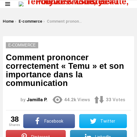
Menu
LATEST
STORIES
You are here:
Home
E-commerce
Comment prononcer correctement « Temu » et son importance dans la communication
E-COMMERCE
Comment prononcer
correctement « Temu » et son
importance dans la
communication
by
Jamilla P.
44.2k
Views
33
Votes
38
Facebook
Twitter
shares