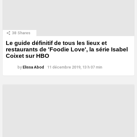
38
Shares
Le guide définitif de tous les lieux et
restaurants de 'Foodie Love', la série Isabel
Coixet sur HBO
by
Elissa Abod
11 décembre 2019, 13 h 07 min