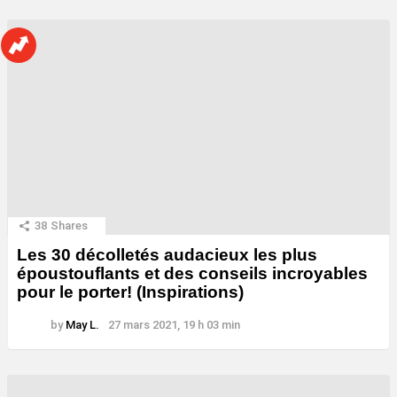
38
Shares
Les 30 décolletés audacieux les plus
époustouflants et des conseils incroyables
pour le porter! (Inspirations)
by
May L.
27 mars 2021, 19 h 03 min