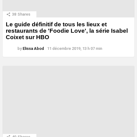
38
Shares
Le guide définitif de tous les lieux et
restaurants de 'Foodie Love', la série Isabel
Coixet sur HBO
by
Elissa Abod
11 décembre 2019, 13 h 07 min
40
Shares