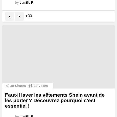
by
Jamilla P.
33
38
Shares
33
Votes
Faut-il laver les vêtements Shein avant de
les porter ? Découvrez pourquoi c’est
essentiel !
by
Jamilla P.