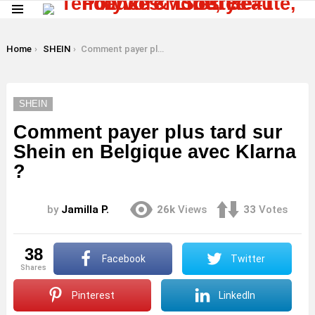
Menu
LATEST
STORIES
You are here:
Home
SHEIN
Comment payer plus tard sur Shein en Belgique avec Klarna ?
SHEIN
Comment payer plus tard sur
Shein en Belgique avec Klarna
?
by
Jamilla P.
26k
Views
33
Votes
38
Facebook
Twitter
shares
Pinterest
LinkedIn