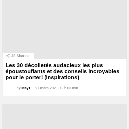
38
Shares
Les 30 décolletés audacieux les plus
époustouflants et des conseils incroyables
pour le porter! (Inspirations)
by
May L.
27 mars 2021, 19 h 03 min