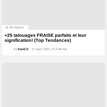
38
Shares
+25 tatouages ​​FRAISE parfaits et leur
signification! (Top Tendances)
by
David D.
21 mars 2021, 21 h 40 min