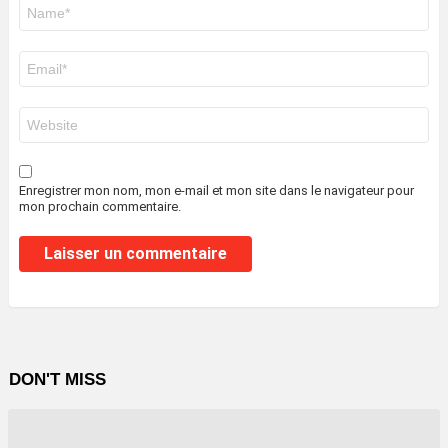
Nom
*
E-
mail
*
Site
web
Enregistrer mon nom, mon e-mail et mon site dans le navigateur pour
mon prochain commentaire.
DON'T MISS