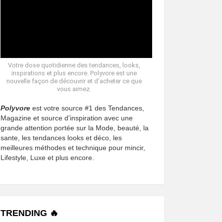
Votre dose quotidienne des tendances, looks,
inspirations et plus encore. Polyvore est une
nouvelle façon de découvrir et d’acheter ce que
vous aimez.
Polyvore
est votre source #1 des Tendances,
Magazine et source d’inspiration avec une
grande attention portée sur la Mode, beauté, la
sante, les tendances looks et déco, les
meilleures méthodes et technique pour mincir,
Lifestyle, Luxe et plus encore.
TRENDING 🔥