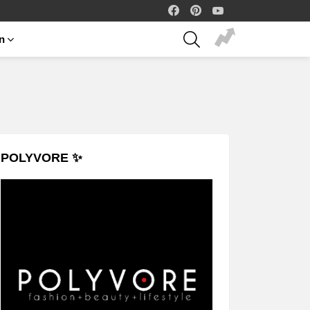
facebook
pinterest
youtube
SEARCH
on
POLYVORE ✨