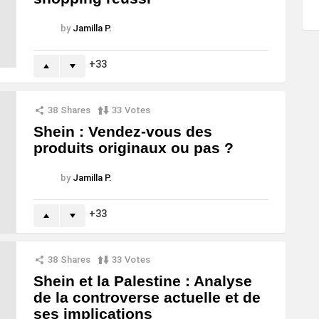
by
Jamilla P.
33
38
Shares
33
Votes
Shein : Vendez-vous des
produits originaux ou pas ?
by
Jamilla P.
33
38
Shares
33
Votes
Shein et la Palestine : Analyse
de la controverse actuelle et de
ses implications