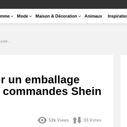
emme
Mode
Maison & Décoration
Animaux
Inspirati
 Shein ?
r un emballage
os commandes Shein
52k
Views
33
Votes