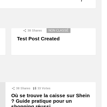
38
Shares
NON CLASSÉ
Test Post Created
38
Shares
33
Votes
Où se trouve la caisse sur Shein
? Guide pratique pour un
shopping réussi