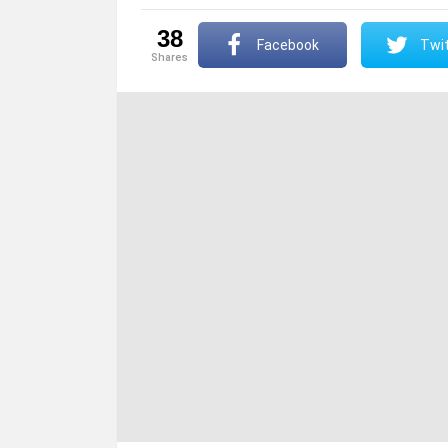
38
Facebook
Twit
shares