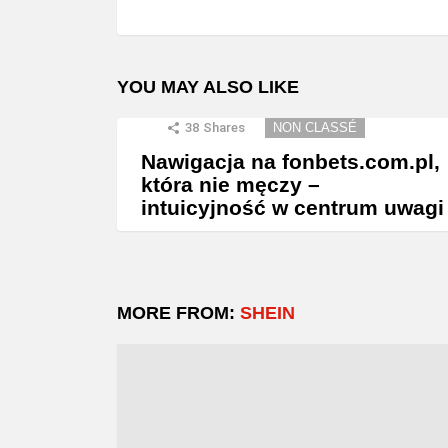
YOU MAY ALSO LIKE
38
Shares
NON CLASSÉ
Nawigacja na fonbets.com.pl,
która nie męczy –
intuicyjność w centrum uwagi
MORE FROM:
SHEIN