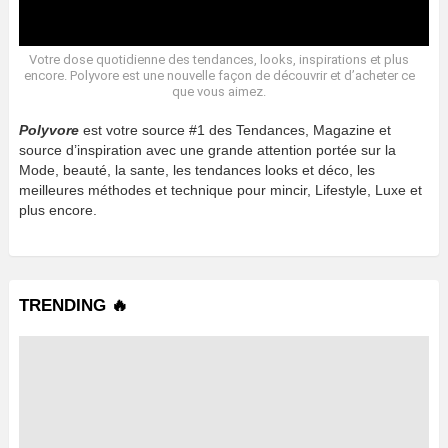
Votre dose quotidienne des tendances, looks, inspirations et plus
encore. Polyvore est une nouvelle façon de découvrir et d’acheter ce
que vous aimez.
Polyvore
est votre source #1 des Tendances, Magazine et
source d’inspiration avec une grande attention portée sur la
Mode, beauté, la sante, les tendances looks et déco, les
meilleures méthodes et technique pour mincir, Lifestyle, Luxe et
plus encore.
TRENDING 🔥