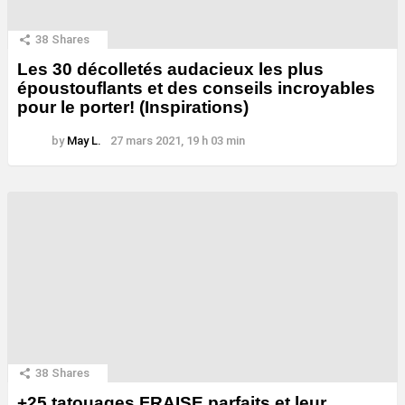
38
Shares
Les 30 décolletés audacieux les plus
époustouflants et des conseils incroyables
pour le porter! (Inspirations)
by
May L.
27 mars 2021, 19 h 03 min
38
Shares
+25 tatouages ​​FRAISE parfaits et leur