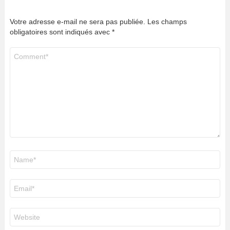
Votre adresse e-mail ne sera pas publiée.
Les champs
obligatoires sont indiqués avec
*
Commentaire
*
Nom
*
E-
mail
*
Site
web