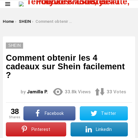
Menu
LATEST
STORIES
You are here:
Home
SHEIN
Comment obtenir les 4 cadeaux sur Shein facilement ?
SHEIN
Comment obtenir les 4
cadeaux sur Shein facilement
?
by
Jamilla P.
33.8k
Views
33
Votes
38
Facebook
Twitter
shares
Pinterest
LinkedIn