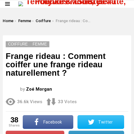
Menu
LATEST
STORIES
You are here:
Home
Femme
Coiffure
Frange rideau : Comment coiffer une frange rideau naturellement ?
COIFFURE
FEMME
Frange rideau : Comment
coiffer une frange rideau
naturellement ?
by
Zoé Morgan
36.6k
Views
33
Votes
38
Facebook
Twitter
shares