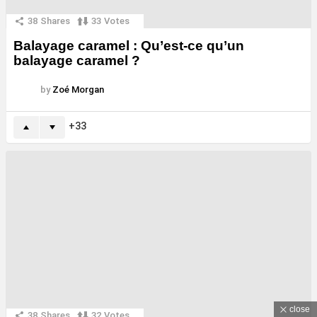
38
Shares
33
Votes
Balayage caramel : Qu’est-ce qu’un
balayage caramel ?
by
Zoé Morgan
33
close
38
Shares
32
Votes