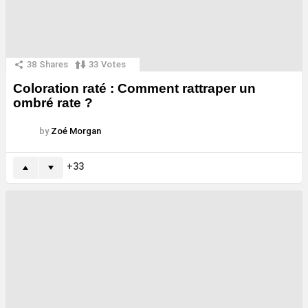
38
Shares
33
Votes
Coloration raté : Comment rattraper un
ombré rate ?
by
Zoé Morgan
33