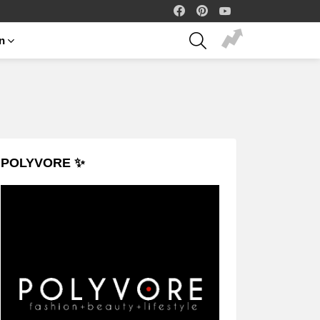
facebook
pinterest
youtube
SEARCH
on
POLYVORE ✨