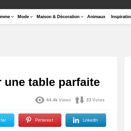
emme
Mode
Maison & Décoration
Animaux
Inspirati
 une table parfaite
44.4k
Views
33
Votes
ter
Pinterest
LinkedIn