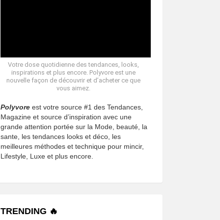
Votre dose quotidienne des tendances, looks,
inspirations et plus encore. Polyvore est une
nouvelle façon de découvrir et d’acheter ce que
vous aimez.
Polyvore
est votre source #1 des Tendances,
Magazine et source d’inspiration avec une
grande attention portée sur la Mode, beauté, la
sante, les tendances looks et déco, les
meilleures méthodes et technique pour mincir,
Lifestyle, Luxe et plus encore.
TRENDING 🔥