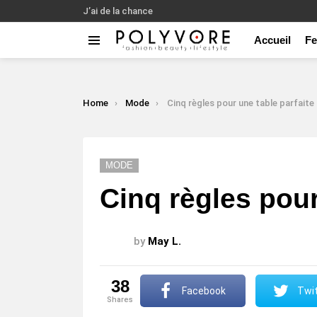
J’ai de la chance
Accueil
F
Menu
LATEST
STORIES
You are here:
Home
Mode
Cinq règles pour une table parfaite
MODE
Cinq règles pour
by
May L.
38
Facebook
Twit
shares