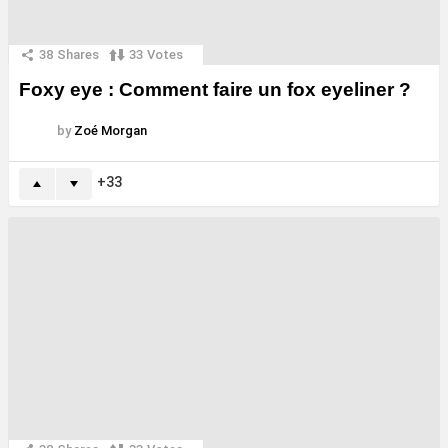
38
Shares
33
Votes
Foxy eye : Comment faire un fox eyeliner ?
by
Zoé Morgan
33