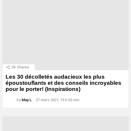
38
Shares
Les 30 décolletés audacieux les plus
époustouflants et des conseils incroyables
pour le porter! (Inspirations)
by
May L.
27 mars 2021, 19 h 03 min