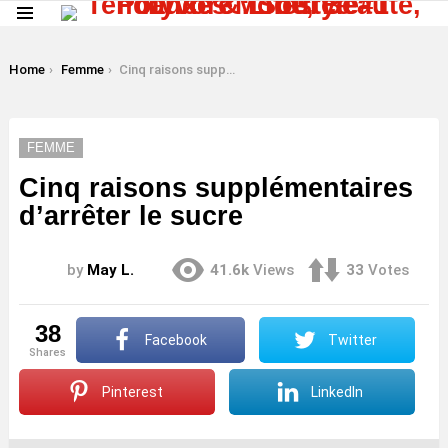
Menu
LATEST
STORIES
You are here:
Home
Femme
Cinq raisons supplémentaires d’arrêter le sucre
FEMME
Cinq raisons supplémentaires
d’arrêter le sucre
by
May L.
41.6k
Views
33
Votes
38
Facebook
Twitter
shares
Pinterest
LinkedIn