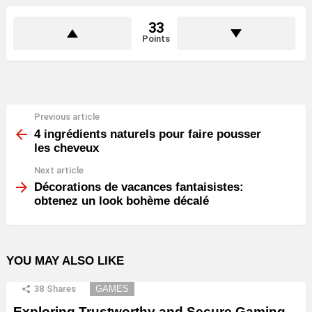
33
Points
Previous article
See
more
4 ingrédients naturels pour faire pousser
les cheveux
Next article
Décorations de vacances fantaisistes:
obtenez un look bohème décalé
YOU MAY ALSO LIKE
38
Shares
GAMES
Exploring Trustworthy and Secure Gaming