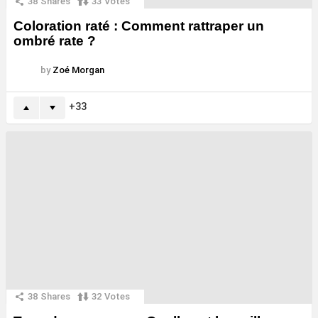
38
Shares
33
Votes
Coloration raté : Comment rattraper un
ombré rate ?
by
Zoé Morgan
33
38
Shares
32
Votes