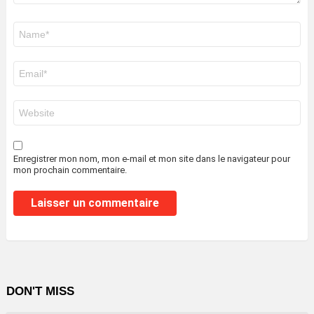
Nom
*
E-
mail
*
Site
web
Enregistrer mon nom, mon e-mail et mon site dans le navigateur pour
mon prochain commentaire.
DON'T MISS