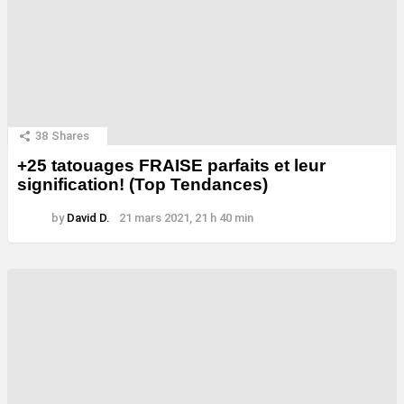
38
Shares
+25 tatouages ​​FRAISE parfaits et leur
signification! (Top Tendances)
by
David D.
21 mars 2021, 21 h 40 min