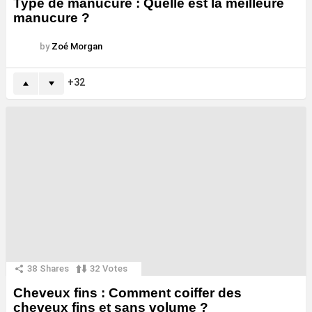
Type de manucure : Quelle est la meilleure
manucure ?
by
Zoé Morgan
32
38
Shares
32
Votes
Cheveux fins : Comment coiffer des
cheveux fins et sans volume ?