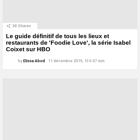
38
Shares
Le guide définitif de tous les lieux et
restaurants de 'Foodie Love', la série Isabel
Coixet sur HBO
by
Elissa Abod
11 décembre 2019, 13 h 07 min