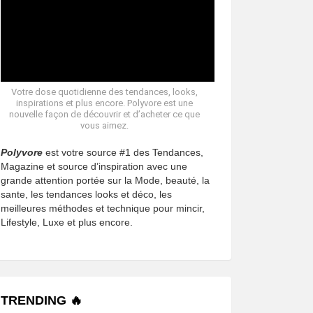
Votre dose quotidienne des tendances, looks,
inspirations et plus encore. Polyvore est une
nouvelle façon de découvrir et d’acheter ce que
vous aimez.
Polyvore
est votre source #1 des Tendances,
Magazine et source d’inspiration avec une
grande attention portée sur la Mode, beauté, la
sante, les tendances looks et déco, les
meilleures méthodes et technique pour mincir,
Lifestyle, Luxe et plus encore.
TRENDING 🔥