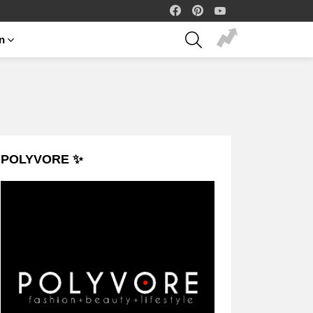
facebook
pinterest
youtube
SEARCH
on
POLYVORE ✨