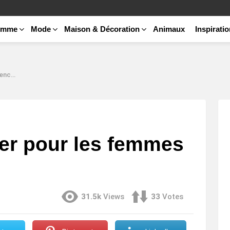
emme
Mode
Maison & Décoration
Animaux
Inspirati
ntes
ver pour les femmes
31.5k
Views
33
Votes