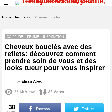
Menu
LATEST
STORIES
You are here:
Home
Inspiration
Cheveux bouclés avec des reflets: découvrez comment prendre soin de vous et des looks tueur pour vous inspirer
COIFFURE
FEMME
INSPIRATION
Cheveux bouclés avec des
reflets: découvrez comment
prendre soin de vous et des
looks tueur pour vous inspirer
by
Elissa Abod
26.6k
Views
33
Votes
38
Facebook
Twitter
shares