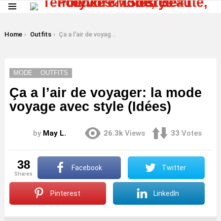
Menu
LATEST
STORIES
You are here:
Home
Outfits
Ça a l’air de voyager: la mode voyage avec style (Idées)
MODE
OUTFITS
Ça a l’air de voyager: la mode
voyage avec style (Idées)
by
May L.
26.3k
Views
33
Votes
38
Facebook
Twitter
shares
Pinterest
LinkedIn