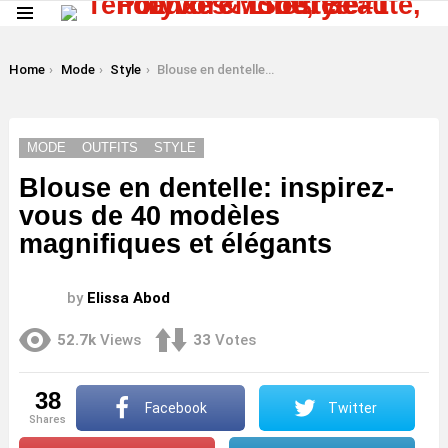
Menu
LATEST
STORIES
You are here:
Home
Mode
Style
Blouse en dentelle: inspirez-vous de 40 modèles magnifiques et élégants
MODE
OUTFITS
STYLE
Blouse en dentelle: inspirez-
vous de 40 modèles
magnifiques et élégants
by
Elissa Abod
52.7k
Views
33
Votes
38
Facebook
Twitter
shares