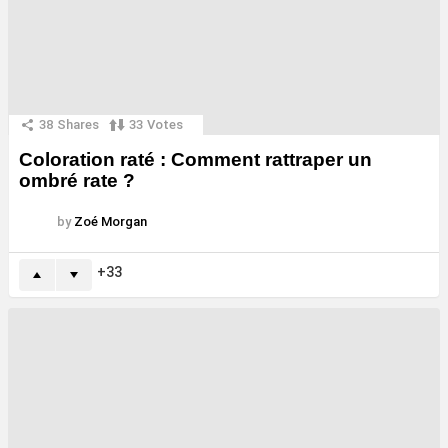
38
Shares
33
Votes
Coloration raté : Comment rattraper un
ombré rate ?
by
Zoé Morgan
33