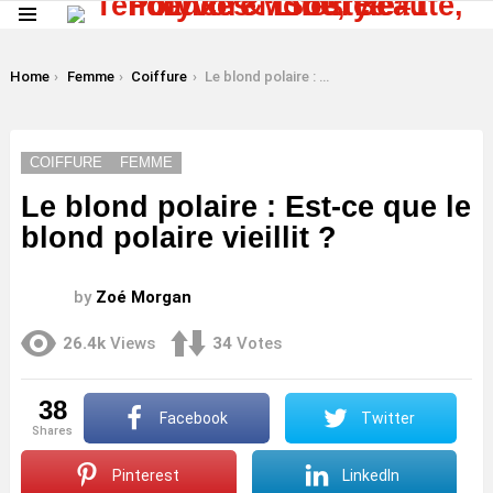
Menu
LATEST
STORIES
You are here:
Home
Femme
Coiffure
Le blond polaire : Est-ce que le blond polaire vieillit ?
COIFFURE
FEMME
Le blond polaire : Est-ce que le
blond polaire vieillit ?
by
Zoé Morgan
26.4k
Views
34
Votes
38
Facebook
Twitter
shares
Pinterest
LinkedIn