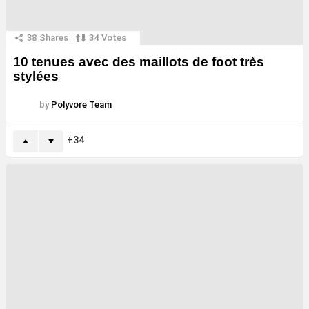
38
Shares
34
Votes
10 tenues avec des maillots de foot très
stylées
by
Polyvore Team
34