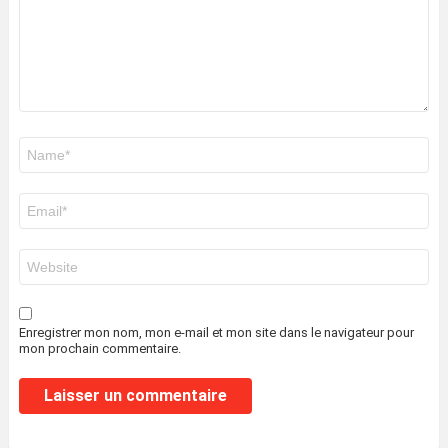
Nom
*
E-
mail
*
Site
web
Enregistrer mon nom, mon e-mail et mon site dans le navigateur pour
mon prochain commentaire.