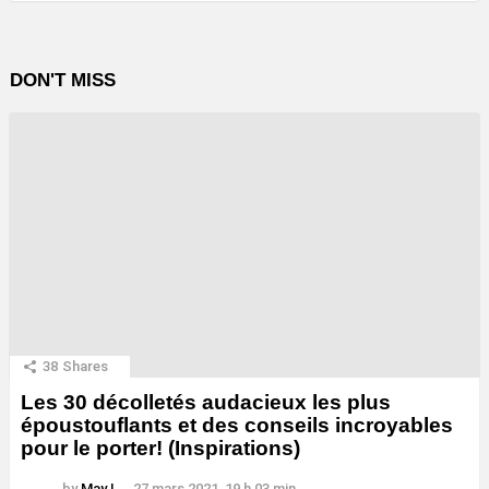
DON'T MISS
38
Shares
Les 30 décolletés audacieux les plus
époustouflants et des conseils incroyables
pour le porter! (Inspirations)
by
May L.
27 mars 2021, 19 h 03 min