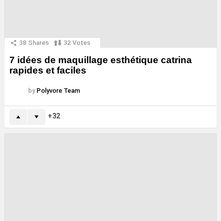
38
Shares
32
Votes
7 idées de maquillage esthétique catrina
rapides et faciles
by
Polyvore Team
32