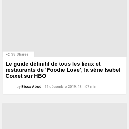
38
Shares
Le guide définitif de tous les lieux et
restaurants de 'Foodie Love', la série Isabel
Coixet sur HBO
by
Elissa Abod
11 décembre 2019, 13 h 07 min