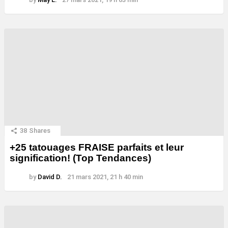
38
Shares
+25 tatouages ​​FRAISE parfaits et leur
signification! (Top Tendances)
by
David D.
21 mars 2021, 21 h 40 min