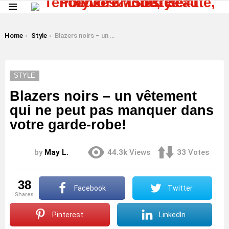
Menu
LATEST
STORIES
You are here:
Home
Style
Blazers noirs – un vêtement qui ne peut pas manquer dans votre garde-robe!
STYLE
Blazers noirs – un vêtement
qui ne peut pas manquer dans
votre garde-robe!
by
May L.
44.3k
Views
33
Votes
38
Facebook
Twitter
shares
Pinterest
LinkedIn