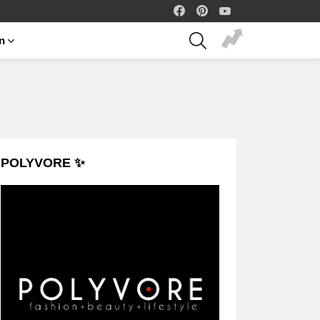
facebook
pinterest
youtube
SEARCH
on
POLYVORE ✨