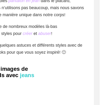
ables
pantalon en jean
dans le placard,
us n’utilisons pas beaucoup, mais nous savons
e manière unique dans notre corps!
ste de nombreux modèles là-bas
e styles pour
créer
et
abuser
!
uelques astuces et différents styles avec de
ks pour que vous soyez inspiré! 🙂
 images de
ds
avec
jeans