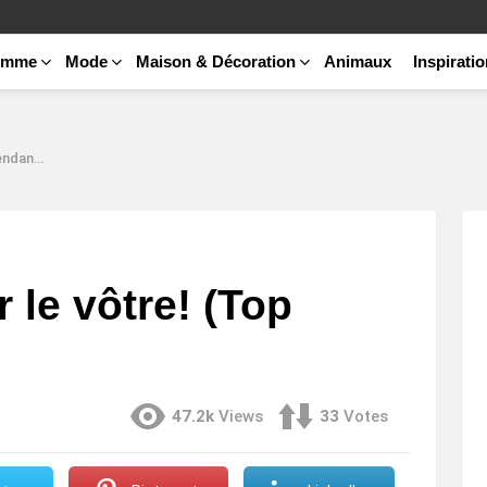
emme
Mode
Maison & Décoration
Animaux
Inspirati
ances)
 le vôtre! (Top
47.2k
Views
33
Votes