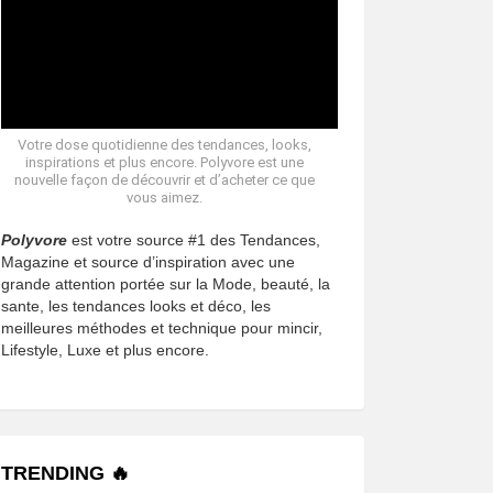
Votre dose quotidienne des tendances, looks,
inspirations et plus encore. Polyvore est une
nouvelle façon de découvrir et d’acheter ce que
vous aimez.
Polyvore
est votre source #1 des Tendances,
Magazine et source d’inspiration avec une
grande attention portée sur la Mode, beauté, la
sante, les tendances looks et déco, les
meilleures méthodes et technique pour mincir,
Lifestyle, Luxe et plus encore.
TRENDING 🔥