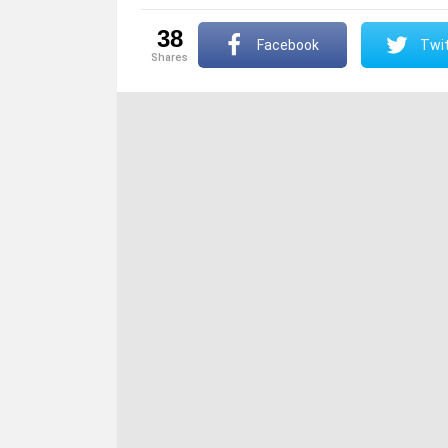
38
Facebook
Twit
shares