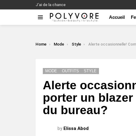
J’ai de la chance
Accueil
F
Menu
LATEST
STORIES
You are here:
Home
Mode
Style
Alerte occasionnelle! Comment porter un blazer f
MODE
OUTFITS
STYLE
Alerte occasion
porter un blaze
du bureau?
by
Elissa Abod