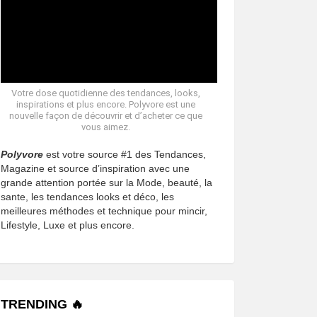
Votre dose quotidienne des tendances, looks,
inspirations et plus encore. Polyvore est une
nouvelle façon de découvrir et d’acheter ce que
vous aimez.
Polyvore
est votre source #1 des Tendances,
Magazine et source d’inspiration avec une
grande attention portée sur la Mode, beauté, la
sante, les tendances looks et déco, les
meilleures méthodes et technique pour mincir,
Lifestyle, Luxe et plus encore.
TRENDING 🔥