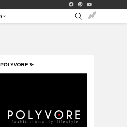
facebook
pinterest
youtube
SEARCH
on
POLYVORE ✨