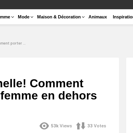
emme
Mode
Maison & Décoration
Animaux
Inspirati
emme en dehors du bureau?
nelle! Comment
r femme en dehors
53k
Views
33
Votes