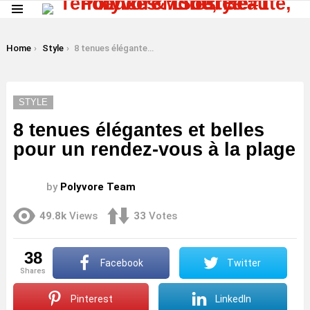
Menu
LATEST
STORIES
You are here:
Home
Style
8 tenues élégantes et belles pour un rendez-vous à la plage
STYLE
8 tenues élégantes et belles
pour un rendez-vous à la plage
by
Polyvore Team
49.8k
Views
33
Votes
38
Facebook
Twitter
shares
Pinterest
LinkedIn