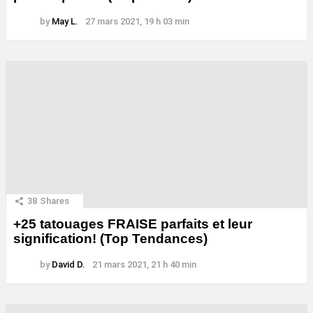
by
May L.
27 mars 2021, 19 h 03 min
38
Shares
+25 tatouages ​​FRAISE parfaits et leur
signification! (Top Tendances)
by
David D.
21 mars 2021, 21 h 40 min