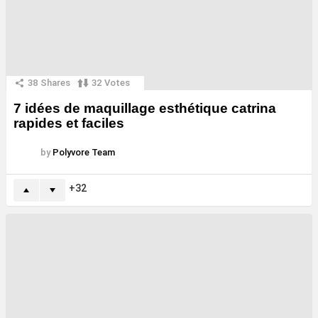
38
Shares
32
Votes
7 idées de maquillage esthétique catrina
rapides et faciles
by
Polyvore Team
32