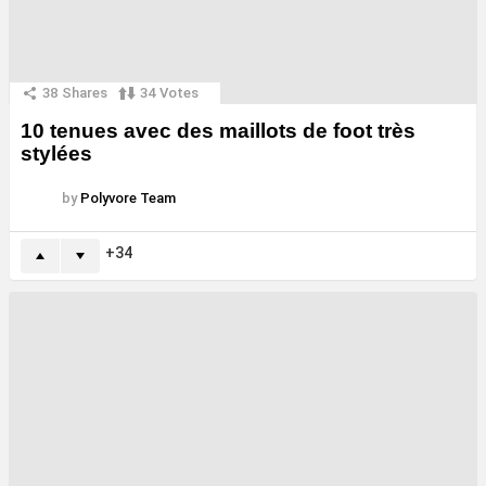
38
Shares
34
Votes
10 tenues avec des maillots de foot très
stylées
by
Polyvore Team
34