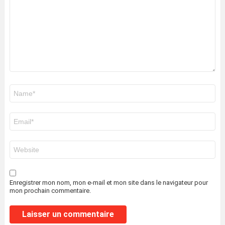
Nom
*
E-
mail
*
Site
web
Enregistrer mon nom, mon e-mail et mon site dans le navigateur pour
mon prochain commentaire.