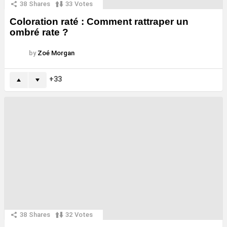
38
Shares
33
Votes
Coloration raté : Comment rattraper un
ombré rate ?
by
Zoé Morgan
33
38
Shares
32
Votes