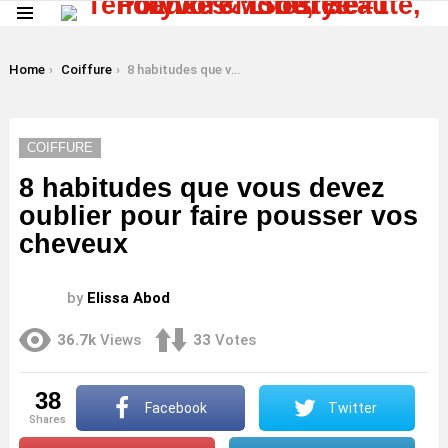
Menu
LATEST
STORIES
You are here:
Home
Coiffure
8 habitudes que vous devez oublier pour faire pousser vos cheveux
COIFFURE
8 habitudes que vous devez
oublier pour faire pousser vos
cheveux
by
Elissa Abod
36.7k
Views
33
Votes
38
Facebook
Twitter
shares