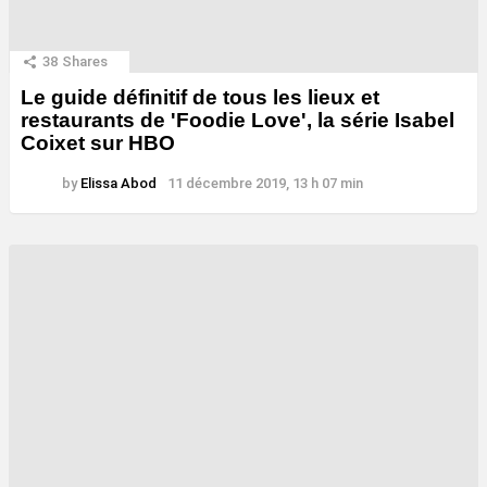
38
Shares
Le guide définitif de tous les lieux et
restaurants de 'Foodie Love', la série Isabel
Coixet sur HBO
by
Elissa Abod
11 décembre 2019, 13 h 07 min