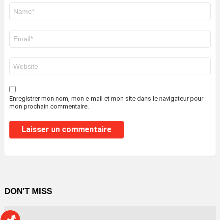
Nom
*
E-
mail
*
Site
web
Enregistrer mon nom, mon e-mail et mon site dans le navigateur pour
mon prochain commentaire.
DON'T MISS