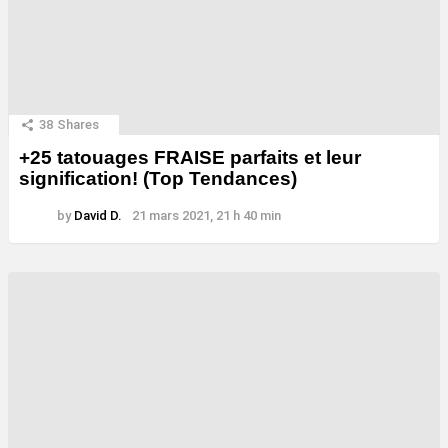
38
Shares
+25 tatouages ​​FRAISE parfaits et leur
signification! (Top Tendances)
by
David D.
21 mars 2021, 21 h 40 min