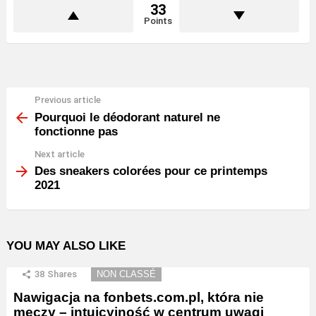
33
Points
Previous article
See
more
Pourquoi le déodorant naturel ne
fonctionne pas
Next article
Des sneakers colorées pour ce printemps
2021
YOU MAY ALSO LIKE
38
Shares
NON CLASSÉ
Nawigacja na fonbets.com.pl, która nie
męczy – intuicyjność w centrum uwagi