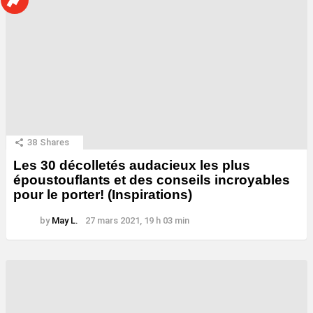
38
Shares
Les 30 décolletés audacieux les plus
époustouflants et des conseils incroyables
pour le porter! (Inspirations)
by
May L.
27 mars 2021, 19 h 03 min