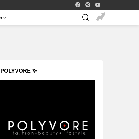
facebook
pinterest
youtube
SEARCH
on
POLYVORE ✨