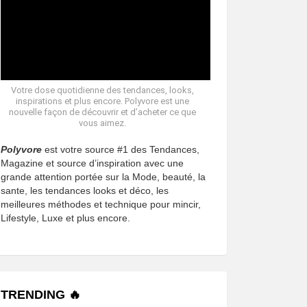
Votre dose quotidienne des tendances, looks,
inspirations et plus encore. Polyvore est une
nouvelle façon de découvrir et d’acheter ce que
vous aimez.
Polyvore
est votre source #1 des Tendances,
Magazine et source d’inspiration avec une
grande attention portée sur la Mode, beauté, la
sante, les tendances looks et déco, les
meilleures méthodes et technique pour mincir,
Lifestyle, Luxe et plus encore.
TRENDING 🔥