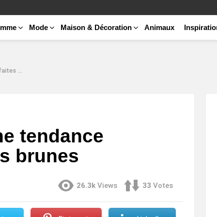
emme
Mode
Maison & Décoration
Animaux
Inspirati
es brunes
ine tendance
es brunes
26.3k
Views
33
Votes