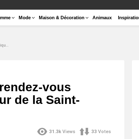
emme
Mode
Maison & Décoration
Animaux
Inspirati
lentin
 rendez-vous
ur de la Saint-
31.3k
Views
33
Votes