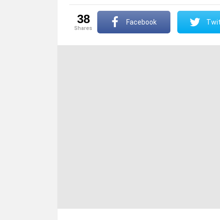
38
Facebook
Twit
shares