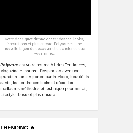
Votre dose quotidienne des tendances, looks,
inspirations et plus encore. Polyvore est une
nouvelle façon de découvrir et d’acheter ce que
vous aimez.
Polyvore
est votre source #1 des Tendances,
Magazine et source d’inspiration avec une
grande attention portée sur la Mode, beauté, la
sante, les tendances looks et déco, les
meilleures méthodes et technique pour mincir,
Lifestyle, Luxe et plus encore.
TRENDING 🔥