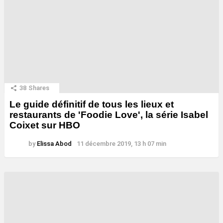
38
Shares
Le guide définitif de tous les lieux et
restaurants de 'Foodie Love', la série Isabel
Coixet sur HBO
by
Elissa Abod
11 décembre 2019, 13 h 07 min