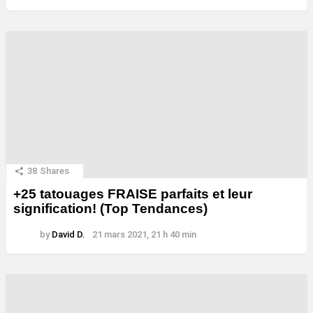
38
Shares
+25 tatouages ​​FRAISE parfaits et leur
signification! (Top Tendances)
by
David D.
21 mars 2021, 21 h 40 min