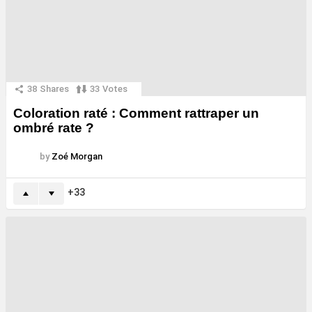
38
Shares
33
Votes
Coloration raté : Comment rattraper un
ombré rate ?
by
Zoé Morgan
33