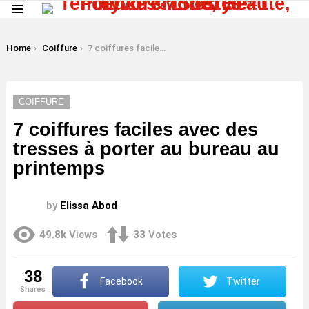
Menu
LATEST
STORIES
You are here:
Home
Coiffure
7 coiffures faciles avec des tresses à porter au bureau au printemps
COIFFURE
7 coiffures faciles avec des
tresses à porter au bureau au
printemps
by
Elissa Abod
49.8k
Views
33
Votes
38
Facebook
Twitter
shares