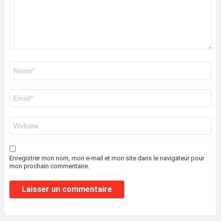
Nom
*
E-
mail
*
Site
web
Enregistrer mon nom, mon e-mail et mon site dans le navigateur pour
mon prochain commentaire.