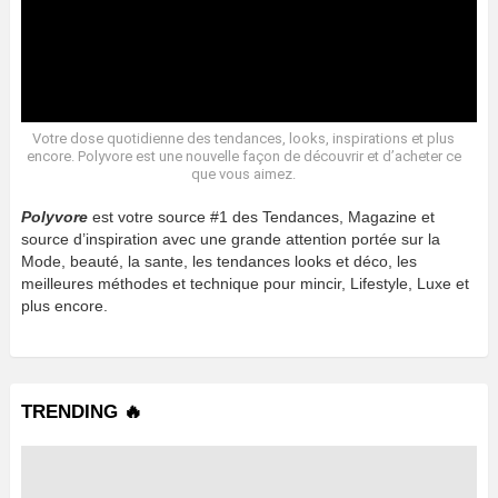
Votre dose quotidienne des tendances, looks, inspirations et plus
encore. Polyvore est une nouvelle façon de découvrir et d’acheter ce
que vous aimez.
Polyvore
est votre source #1 des Tendances, Magazine et
source d’inspiration avec une grande attention portée sur la
Mode, beauté, la sante, les tendances looks et déco, les
meilleures méthodes et technique pour mincir, Lifestyle, Luxe et
plus encore.
TRENDING 🔥