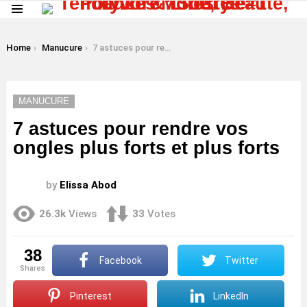
Menu
LATEST
STORIES
You are here:
Home
Manucure
7 astuces pour rendre vos ongles plus forts et plus forts
MANUCURE
7 astuces pour rendre vos
ongles plus forts et plus forts
by
Elissa Abod
26.3k
Views
33
Votes
38
Facebook
Twitter
shares
Pinterest
LinkedIn