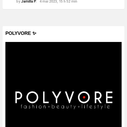
by
Jamilla P.
4 mai 2023, 15 h 52 min
POLYVORE ✨