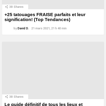
38
Shares
+25 tatouages ​​FRAISE parfaits et leur
signification! (Top Tendances)
by
David D.
21 mars 2021, 21 h 40 min
38
Shares
Le guide définitif de tous les lieux et