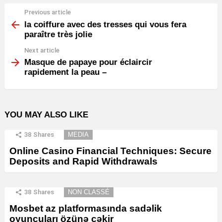
Previous article
See
more
la coiffure avec des tresses qui vous fera
paraître très jolie
Next article
Masque de papaye pour éclaircir
rapidement la peau –
YOU MAY ALSO LIKE
38
Shares
MEDIA
Online Casino Financial Techniques: Secure
Deposits and Rapid Withdrawals
38
Shares
NON CLASSÉ
Mosbet az platformasında sadəlik
oyunçuları özünə çəkir