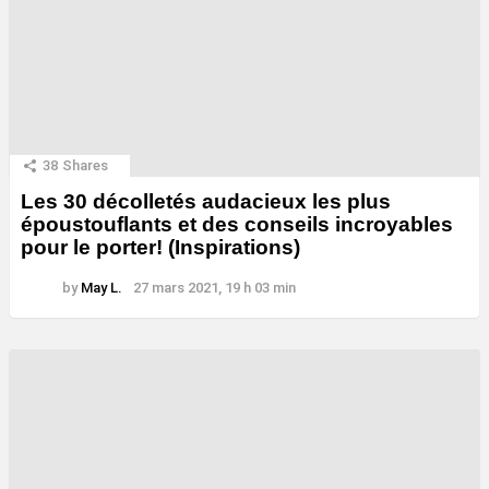
38
Shares
Les 30 décolletés audacieux les plus
époustouflants et des conseils incroyables
pour le porter! (Inspirations)
by
May L.
27 mars 2021, 19 h 03 min