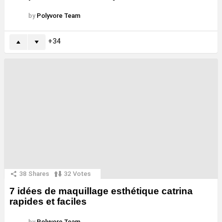
by
Polyvore Team
34
38
Shares
32
Votes
7 idées de maquillage esthétique catrina
rapides et faciles
by
Polyvore Team