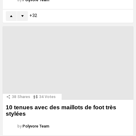
32
38
Shares
34
Votes
10 tenues avec des maillots de foot très
stylées
by
Polyvore Team