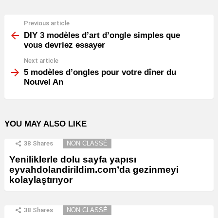
Previous article
See
more
DIY 3 modèles d’art d’ongle simples que
vous devriez essayer
Next article
5 modèles d’ongles pour votre dîner du
Nouvel An
YOU MAY ALSO LIKE
38
Shares
NON CLASSÉ
Yeniliklerle dolu sayfa yapısı
eyvahdolandirildim.com’da gezinmeyi
kolaylaştırıyor
38
Shares
NON CLASSÉ