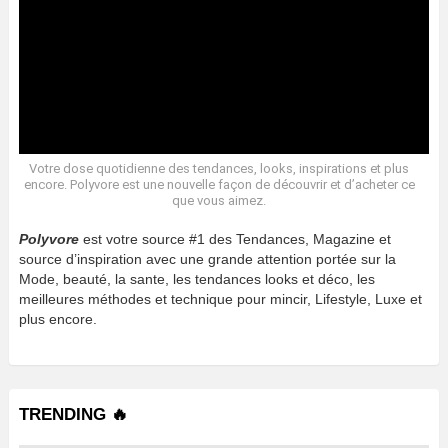
Votre dose quotidienne des tendances, looks, inspirations et plus
encore. Polyvore est une nouvelle façon de découvrir et d’acheter ce
que vous aimez.
Polyvore
est votre source #1 des Tendances, Magazine et
source d’inspiration avec une grande attention portée sur la
Mode, beauté, la sante, les tendances looks et déco, les
meilleures méthodes et technique pour mincir, Lifestyle, Luxe et
plus encore.
TRENDING 🔥