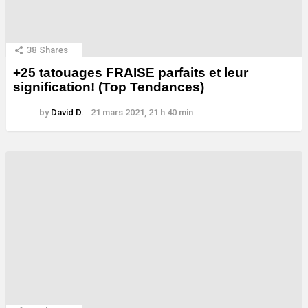
38
Shares
+25 tatouages ​​FRAISE parfaits et leur
signification! (Top Tendances)
by
David D.
21 mars 2021, 21 h 40 min