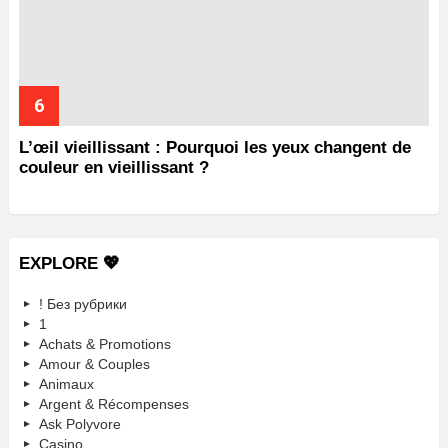
L’œil vieillissant : Pourquoi les yeux changent de
couleur en vieillissant ?
EXPLORE 💖
! Без рубрики
1
Achats & Promotions
Amour & Couples
Animaux
Argent & Récompenses
Ask Polyvore
Casino