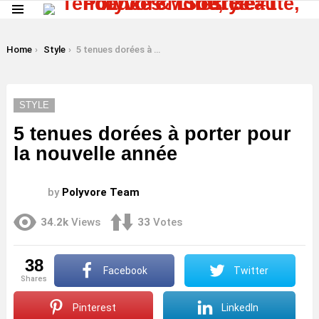
Menu
LATEST
STORIES
You are here:
Home
Style
5 tenues dorées à porter pour la nouvelle année
STYLE
5 tenues dorées à porter pour
la nouvelle année
by
Polyvore Team
34.2k
Views
33
Votes
38
Facebook
Twitter
shares
Pinterest
LinkedIn