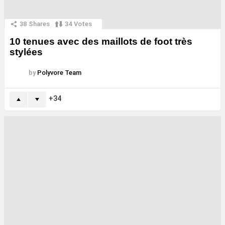
38
Shares
34
Votes
10 tenues avec des maillots de foot très
stylées
by
Polyvore Team
34