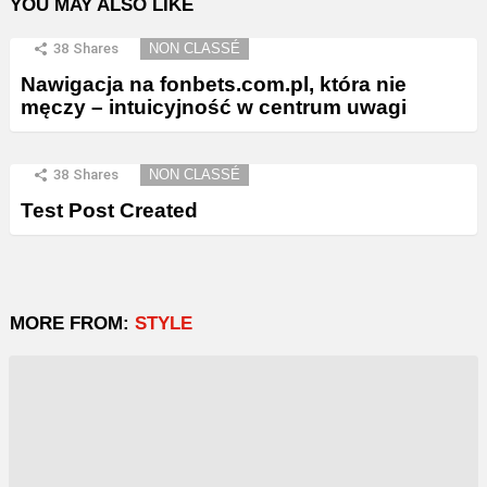
YOU MAY ALSO LIKE
38
Shares
NON CLASSÉ
Nawigacja na fonbets.com.pl, która nie
męczy – intuicyjność w centrum uwagi
38
Shares
NON CLASSÉ
Test Post Created
MORE FROM:
STYLE