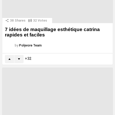
38
Shares
32
Votes
7 idées de maquillage esthétique catrina
rapides et faciles
by
Polyvore Team
32