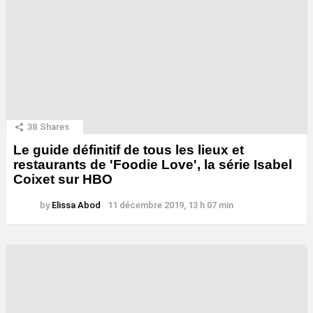
38
Shares
Le guide définitif de tous les lieux et
restaurants de 'Foodie Love', la série Isabel
Coixet sur HBO
by
Elissa Abod
11 décembre 2019, 13 h 07 min