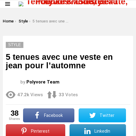
Menu
LATEST
STORIES
You are here:
Home
Style
5 tenues avec une veste en jean pour l’automne
STYLE
5 tenues avec une veste en
jean pour l’automne
by
Polyvore Team
47.2k
Views
33
Votes
38
Facebook
Twitter
shares
Pinterest
LinkedIn