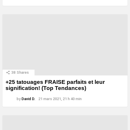
38
Shares
+25 tatouages ​​FRAISE parfaits et leur
signification! (Top Tendances)
by
David D.
21 mars 2021, 21 h 40 min