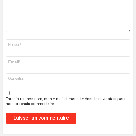
Nom
*
E-
mail
*
Site
web
Enregistrer mon nom, mon e-mail et mon site dans le navigateur pour
mon prochain commentaire.