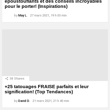
époustouflants et des conseils incroyables
pour le porter! (Inspirations)
by
May L.
27 mars 2021, 19 h 03 min
38
Shares
+25 tatouages ​​FRAISE parfaits et leur
signification! (Top Tendances)
by
David D.
21 mars 2021, 21 h 40 min