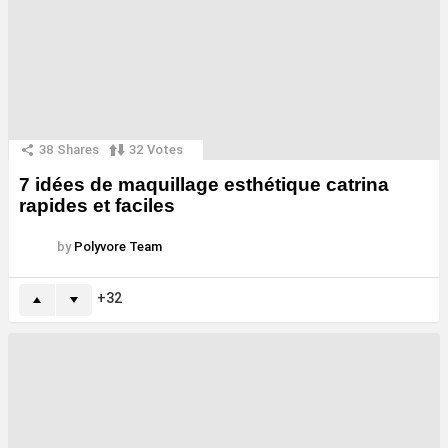
38
Shares
32
Votes
7 idées de maquillage esthétique catrina
rapides et faciles
by
Polyvore Team
32