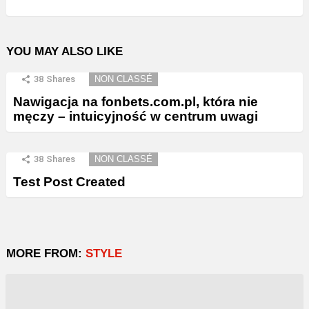
YOU MAY ALSO LIKE
38
Shares
NON CLASSÉ
Nawigacja na fonbets.com.pl, która nie
męczy – intuicyjność w centrum uwagi
38
Shares
NON CLASSÉ
Test Post Created
MORE FROM:
STYLE