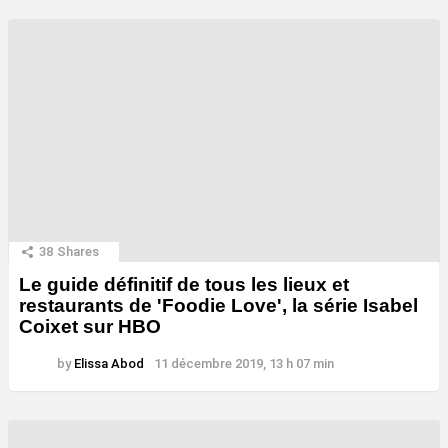
38
Shares
Le guide définitif de tous les lieux et
restaurants de 'Foodie Love', la série Isabel
Coixet sur HBO
by
Elissa Abod
11 décembre 2019, 13 h 07 min