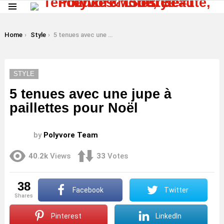
Menu
LATEST
STORIES
You are here:
Home
Style
5 tenues avec une jupe à paillettes pour Noël
STYLE
5 tenues avec une jupe à
paillettes pour Noël
by
Polyvore Team
40.2k
Views
33
Votes
38
Facebook
Twitter
shares
Pinterest
LinkedIn