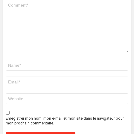
Commentaire
*
Nom
*
E-
mail
*
Site
web
Enregistrer mon nom, mon e-mail et mon site dans le navigateur pour
mon prochain commentaire.