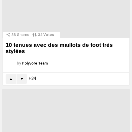
38
Shares
34
Votes
10 tenues avec des maillots de foot très
stylées
by
Polyvore Team
34