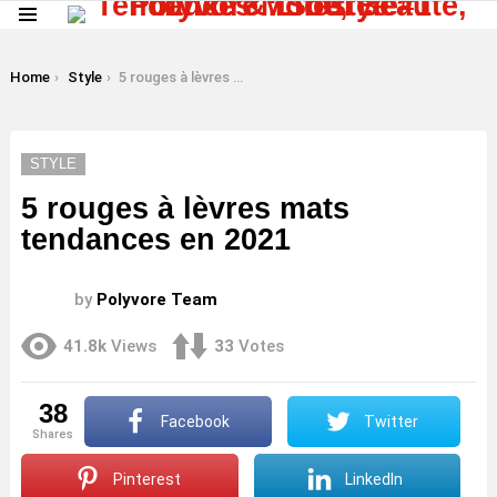
Menu
LATEST
STORIES
You are here:
Home
Style
5 rouges à lèvres mats tendances en 2021
STYLE
5 rouges à lèvres mats
tendances en 2021
by
Polyvore Team
41.8k
Views
33
Votes
38
Facebook
Twitter
shares
Pinterest
LinkedIn