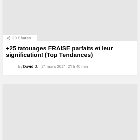
38
Shares
+25 tatouages ​​FRAISE parfaits et leur
signification! (Top Tendances)
by
David D.
21 mars 2021, 21 h 40 min