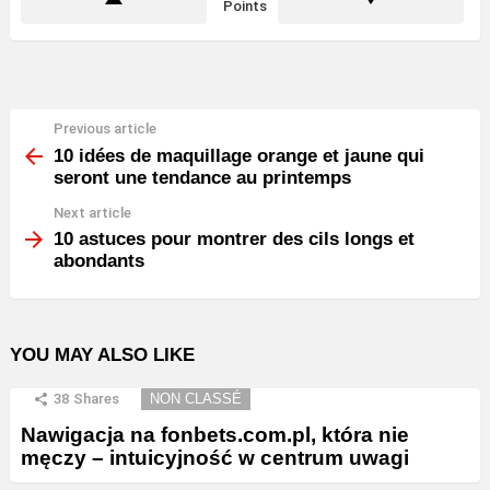
Points
Previous article
See
more
10 idées de maquillage orange et jaune qui
seront une tendance au printemps
Next article
10 astuces pour montrer des cils longs et
abondants
YOU MAY ALSO LIKE
38
Shares
NON CLASSÉ
Nawigacja na fonbets.com.pl, która nie
męczy – intuicyjność w centrum uwagi