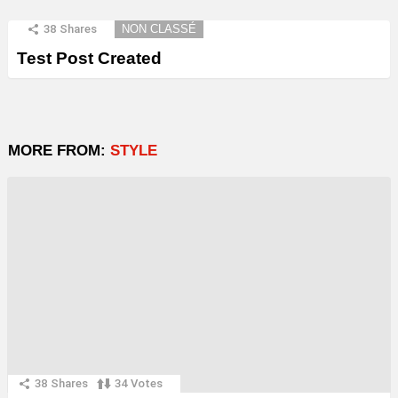
38
Shares
NON CLASSÉ
Test Post Created
MORE FROM:
STYLE
38
Shares
34
Votes