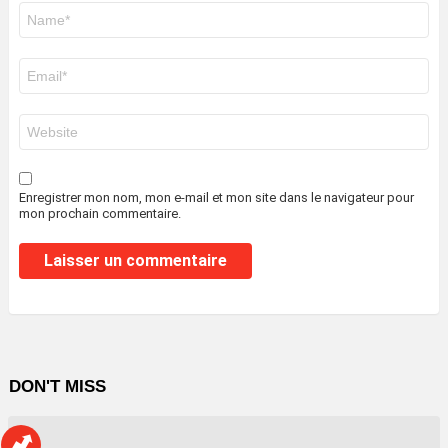
Nom
*
E-
mail
*
Site
web
Enregistrer mon nom, mon e-mail et mon site dans le navigateur pour
mon prochain commentaire.
DON'T MISS