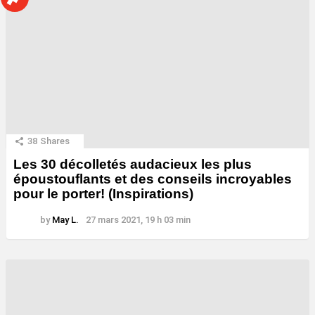
38
Shares
Les 30 décolletés audacieux les plus
époustouflants et des conseils incroyables
pour le porter! (Inspirations)
by
May L.
27 mars 2021, 19 h 03 min