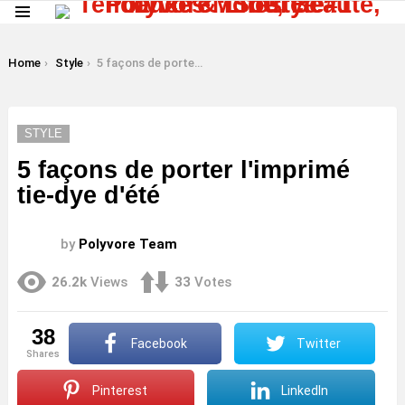
Menu
LATEST
STORIES
You are here:
Home
Style
5 façons de porter l'imprimé tie-dye d'été
STYLE
5 façons de porter l'imprimé
tie-dye d'été
by
Polyvore Team
26.2k
Views
33
Votes
38
Facebook
Twitter
shares
Pinterest
LinkedIn