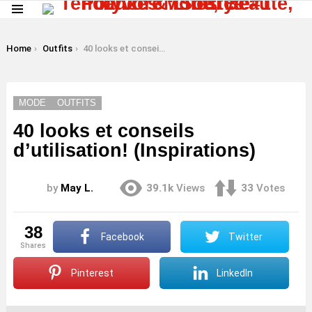
Menu
LATEST
STORIES
You are here:
Home
Outfits
40 looks et conseils d’utilisation! (Inspirations)
MODE
OUTFITS
40 looks et conseils
d’utilisation! (Inspirations)
by
May L.
39.1k
Views
33
Votes
38
Facebook
Twitter
shares
Pinterest
LinkedIn