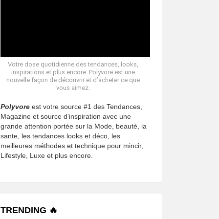
Votre dose quotidienne des tendances, looks,
inspirations et plus encore. Polyvore est une
nouvelle façon de découvrir et d’acheter ce que
vous aimez.
Polyvore
est votre source #1 des Tendances,
Magazine et source d’inspiration avec une
grande attention portée sur la Mode, beauté, la
sante, les tendances looks et déco, les
meilleures méthodes et technique pour mincir,
Lifestyle, Luxe et plus encore.
TRENDING 🔥