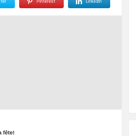
ter
Pinterest
LinkedIn
 fête!