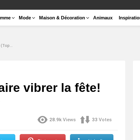
emme
Mode
Maison & Décoration
Animaux
Inspirati
dances)
ire vibrer la fête!
)
28.9k
Views
33
Votes