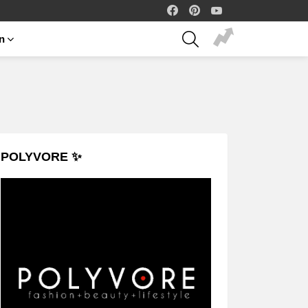
facebook
pinterest
youtube
SEARCH
on
POLYVORE ✨