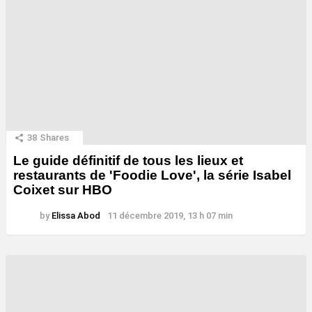
38
Shares
Le guide définitif de tous les lieux et
restaurants de 'Foodie Love', la série Isabel
Coixet sur HBO
by
Elissa Abod
11 décembre 2019, 13 h 07 min