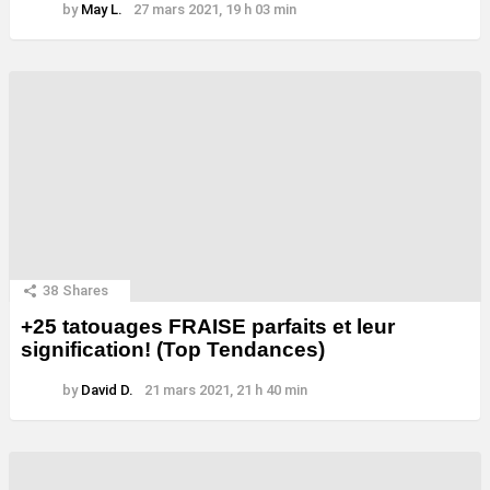
by
May L.
27 mars 2021, 19 h 03 min
38
Shares
+25 tatouages ​​FRAISE parfaits et leur
signification! (Top Tendances)
by
David D.
21 mars 2021, 21 h 40 min