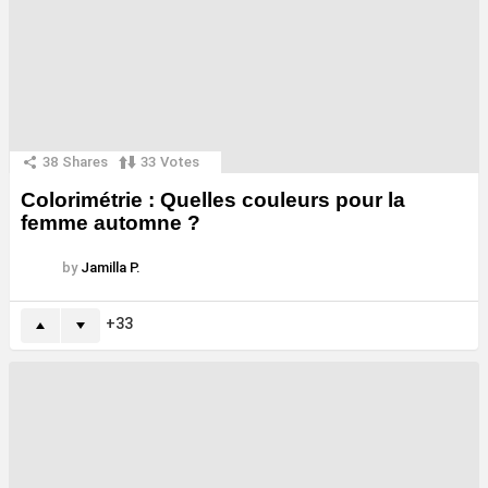
38
Shares
33
Votes
Colorimétrie : Quelles couleurs pour la
femme automne ?
by
Jamilla P.
33