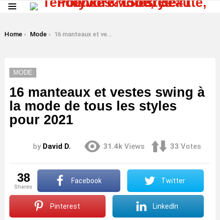
Menu
LATEST
STORIES
You are here:
Home
Mode
16 manteaux et vestes swing à la mode de tous les styles pour 2021
MODE
16 manteaux et vestes swing à
la mode de tous les styles
pour 2021
by
David D.
31.4k
Views
33
Votes
38
Facebook
Twitter
shares
Pinterest
LinkedIn