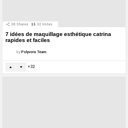
38
Shares
32
Votes
7 idées de maquillage esthétique catrina
rapides et faciles
by
Polyvore Team
32