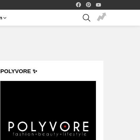
facebook
pinterest
youtube
SEARCH
on
POLYVORE ✨