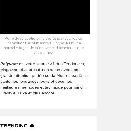
Votre dose quotidienne des tendances, looks,
inspirations et plus encore. Polyvore est une
nouvelle façon de découvrir et d’acheter ce que
vous aimez.
Polyvore
est votre source #1 des Tendances,
Magazine et source d’inspiration avec une
grande attention portée sur la Mode, beauté, la
sante, les tendances looks et déco, les
meilleures méthodes et technique pour mincir,
Lifestyle, Luxe et plus encore.
TRENDING 🔥