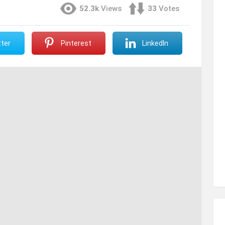
52.3k
Views
33
Votes
ter
Pinterest
LinkedIn