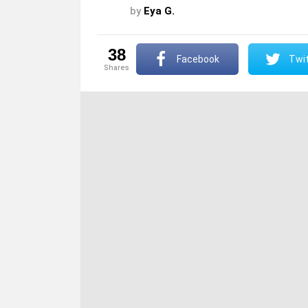
by
Eya G.
38
Facebook
Twit
shares